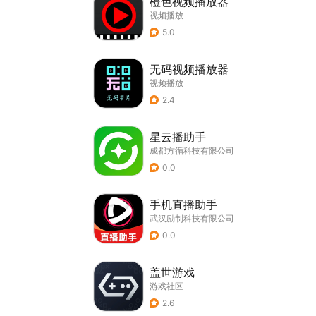
橙色视频播放器
视频播放
5.0
无码视频播放器
视频播放
2.4
星云播助手
成都方循科技有限公司
0.0
手机直播助手
武汉励制科技有限公司
0.0
盖世游戏
游戏社区
2.6