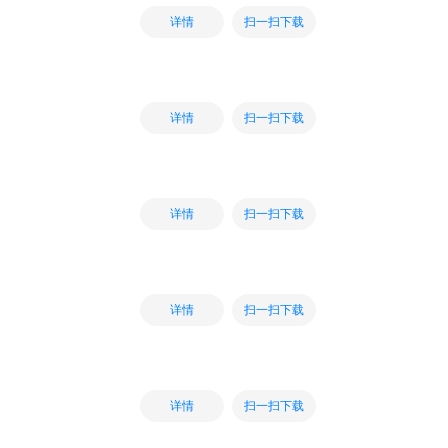
扫一扫下载
详情
扫一扫下载
详情
扫一扫下载
详情
扫一扫下载
详情
扫一扫下载
详情