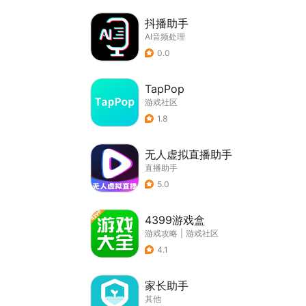
抖播助手
AI音频处理
0.0
TapPop
游戏社区
1.8
无人虚拟直播助手
直播助手
5.0
4399游戏盒
游戏攻略
|
游戏社区
4.1
家长助手
其他