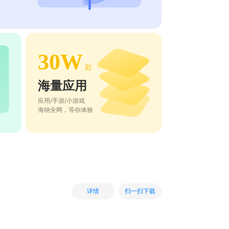
30W
款
海量应用
应用/手游/小游戏
海纳全网，等你体验
扫一扫下载
详情