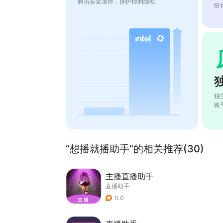
腾讯安全加持，保护你的隐私
给
独
账
“想播就播助手”的相关推荐(30)
主播直播助手
直播助手
0.0