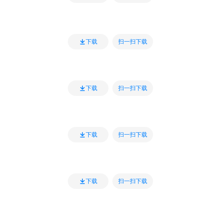
扫一扫下载
下载
扫一扫下载
下载
扫一扫下载
下载
扫一扫下载
下载