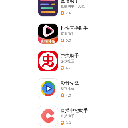
直播助手
直播助手
|
其他
2.4
抖快直播助手
直播助手
0.0
虫虫助手
游戏社区
4.7
影音先锋
视频播放
4.0
直播中控助手
直播助手
3.0