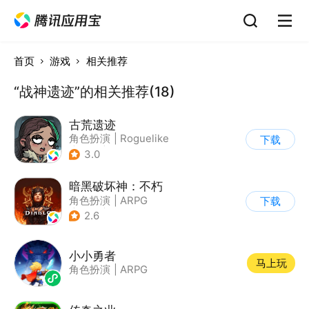
首页
游戏
相关推荐
“战神遗迹”的相关推荐(18)
古荒遗迹
角色扮演
|
Roguelike
下载
|
地牢
|
暗黑
3.0
暗黑破坏神：不朽
角色扮演
|
ARPG
下载
|
奇幻
|
暗黑破坏神
2.6
小小勇者
马上玩
角色扮演
|
ARPG