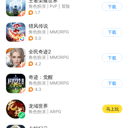
王者荣耀世界
角色扮演
|
PvP
|
冒险
下载
|
开放世界
1.7
猎风传说
角色扮演
|
MMORPG
下载
|
奇幻
|
卡通
5.0
全民奇迹2
角色扮演
|
MMORPG
下载
|
奇幻
|
奇迹MU
4.2
奇迹：觉醒
角色扮演
|
MMORPG
下载
|
奇迹
|
奇迹MU
4.3
龙域世界
马上玩
角色扮演
|
ARPG