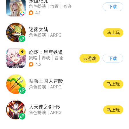
永恒纪元
角色扮演
|
放置
|
奇迹
下载
|
奇迹MU
4.1
迷雾大陆
马上玩
角色扮演
|
ARPG
崩坏：星穹铁道
策略
|
养成
|
冒险
云游戏
下载
|
崩坏
4.3
咕噜王国大冒险
马上玩
角色扮演
|
ARPG
大天使之剑H5
马上玩
角色扮演
|
ARPG