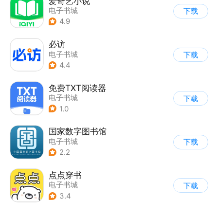
爱奇艺小说
电子书城
下载
4.9
必访
电子书城
下载
4.4
免费TXT阅读器
电子书城
下载
1.0
国家数字图书馆
电子书城
下载
2.2
点点穿书
电子书城
下载
3.4