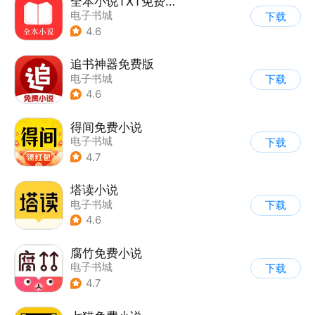
全本小说TXT免费阅读器
电子书城
下载
4.6
追书神器免费版
电子书城
下载
4.6
得间免费小说
电子书城
下载
4.7
塔读小说
电子书城
下载
4.6
腐竹免费小说
电子书城
下载
4.7