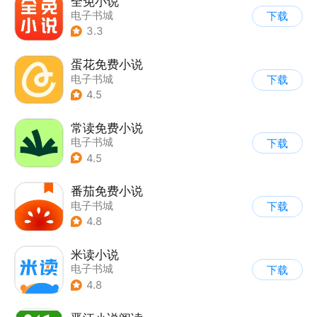
全免小说
电子书城
下载
3.3
蛋花免费小说
电子书城
下载
4.5
常读免费小说
电子书城
下载
4.5
番茄免费小说
电子书城
下载
4.8
米读小说
电子书城
下载
4.8