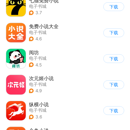
七猫免费小说
电子书城
下载
3.7
免费小说大全
电子书城
下载
4.6
阅坊
电子书城
下载
4.5
次元姬小说
电子书城
下载
4.9
纵横小说
电子书城
下载
3.6