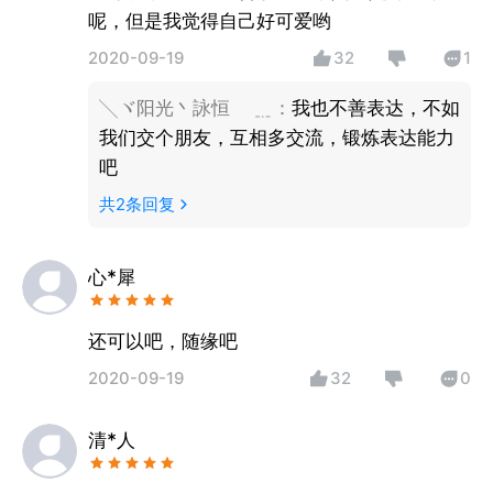
呢，但是我觉得自己好可爱哟
2020-09-19
32
1
╲ヾ阳光丶詠恒ゝ ﹎
：
我也不善表达，不如
我们交个朋友，互相多交流，锻炼表达能力
吧
共
2
条回复
心*犀
还可以吧，随缘吧
2020-09-19
32
0
清*人