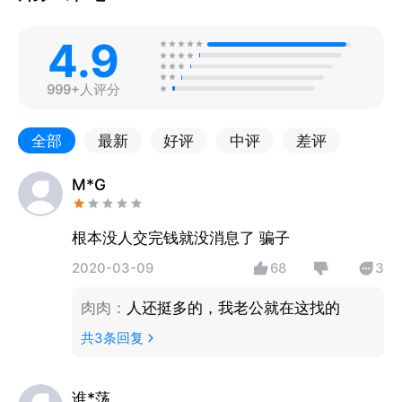
4.9
999+人评分
全部
最新
好评
中评
差评
M*G
根本没人交完钱就没消息了 骗子
2020-03-09
68
3
肉肉
：
人还挺多的，我老公就在这找的
共
3
条回复
谁*荡