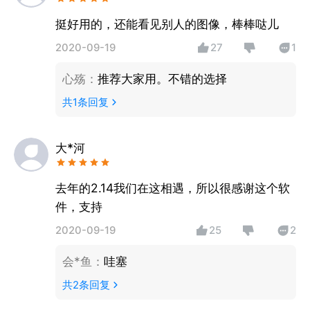
挺好用的，还能看见别人的图像，棒棒哒儿
2020-09-19
27
1
心殇
：
推荐大家用。不错的选择
共
1
条回复
大*河
去年的2.14我们在这相遇，所以很感谢这个软
件，支持
2020-09-19
25
2
会*鱼
：
哇塞
共
2
条回复