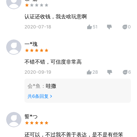
认证还收钱，我去啥玩意啊
2020-07-18
51
0
一*瑰
不错不错，可信度非常高
2020-09-19
28
6
会*鱼
：
哇撒
共
6
条回复
誓*つ
还可以，不过我不善于表达，是不是有些笨