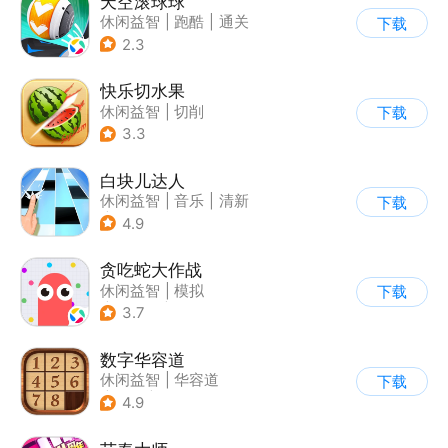
天空滚球球
休闲益智
|
跑酷
|
通关
下载
2.3
快乐切水果
休闲益智
|
切削
下载
3.3
白块儿达人
休闲益智
|
音乐
|
清新
下载
|
多比特
4.9
贪吃蛇大作战
休闲益智
|
模拟
下载
|
贪吃蛇
|
卡通
3.7
数字华容道
休闲益智
|
华容道
下载
|
烧脑
|
多比特
4.9