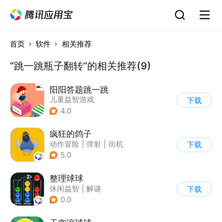
首页
软件
相关推荐
“跳一跳瓶子翻转”的相关推荐(9)
阳阳答题跳一跳
儿童益智游戏
下载
|
知识竞赛
4.0
疯狂的鸽子
动作冒险
|
弹射
|
街机
下载
|
清新
5.0
整理球球
休闲益智
|
解谜
下载
0.0