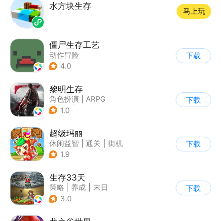
水方块生存
马上玩
僵尸生存工艺
动作冒险
下载
4.0
黎明生存
角色扮演
|
ARPG
下载
|
奇幻
|
废土
1.0
超级玛丽
休闲益智
|
通关
|
街机
下载
|
儿童游戏
1.9
生存33天
策略
|
养成
|
末日
下载
|
卡通
3.0