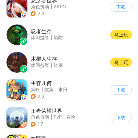
龙之谷世界
角色扮演
|
ARPG
下载
|
奇幻
|
开放世界
2.3
忍者生存
马上玩
休闲益智
|
塔防
木棍人生存
马上玩
休闲益智
|
烧脑
生存几何
策略
|
收集
|
末日
下载
|
废土
2.3
王者荣耀世界
角色扮演
|
PvP
|
冒险
下载
|
开放世界
1.7