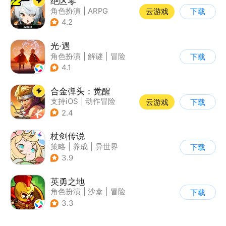
绝区零
角色扮演
|
ARPG
云游戏
下载
|
冒险
|
美少女
4.2
光·遇
角色扮演
|
解谜
|
冒险
下载
|
开放世界
4.1
合金弹头：觉醒
支持iOS
|
动作冒险
云游戏
下载
|
射击
|
街机
2.4
杖剑传说
策略
|
养成
|
异世界
下载
|
二次元
3.9
英勇之地
角色扮演
|
沙盒
|
冒险
下载
|
steam游戏
3.3