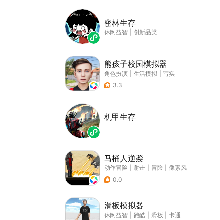
密林生存
休闲益智
|
创新品类
熊孩子校园模拟器
角色扮演
|
生活模拟
|
写实
3.3
机甲生存
马桶人逆袭
动作冒险
|
射击
|
冒险
|
像素风
0.0
滑板模拟器
休闲益智
|
跑酷
|
滑板
|
卡通