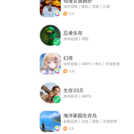
动漫女孩跑步
动作冒险
|
模拟
|
冒险
|
日系
0.0
忍者生存
休闲益智
|
塔防
幻塔
动作冒险
|
ARPG
|
奇幻
|
开放世界
3.6
生存33天
角色扮演
|
ARPG
海洋家园生存岛
创新品类
|
沙盒
|
冒险
|
开放世界
2.5