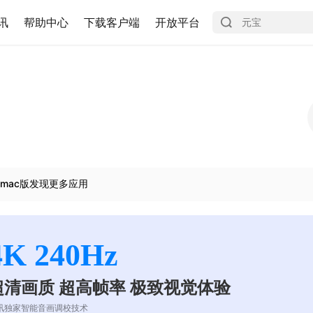
讯
帮助中心
下载客户端
开放平台
mac版发现更多应用
4K 240Hz
超清画质 超高帧率 极致视觉体验
讯独家智能音画调校技术