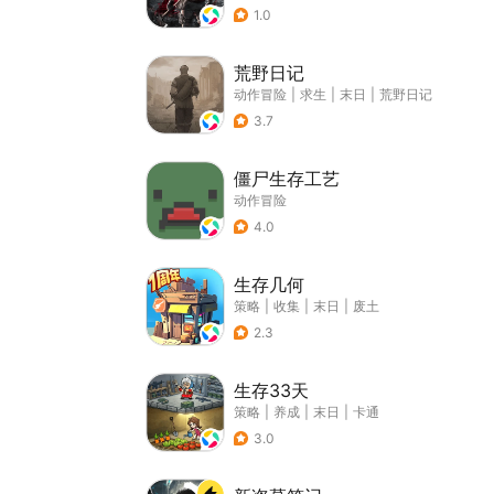
1.0
荒野日记
动作冒险
|
求生
|
末日
|
荒野日记
3.7
僵尸生存工艺
动作冒险
4.0
生存几何
策略
|
收集
|
末日
|
废土
2.3
生存33天
策略
|
养成
|
末日
|
卡通
3.0