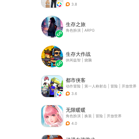
3.8
生存之旅
角色扮演
|
ARPG
生存大作战
休闲益智
|
烧脑
都市侠客
动作冒险
|
第一人称射击
|
冒险
|
开放世界
3.6
无限暖暖
角色扮演
|
换装
|
冒险
|
开放世界
4.0