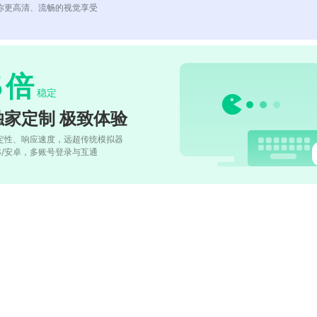
你更高清、流畅的视觉享受
5
倍
稳定
独家定制 极致体验
定性、响应速度，远超传统模拟器
OS/安卓，多账号登录与互通