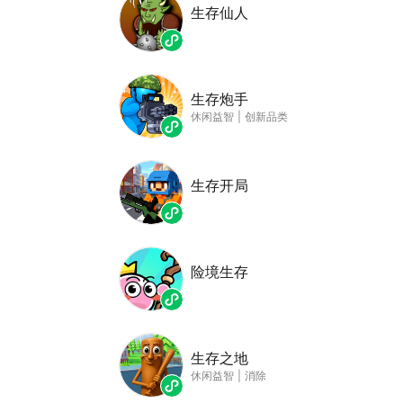
生存仙人
生存炮手
休闲益智
|
创新品类
生存开局
险境生存
生存之地
休闲益智
|
消除