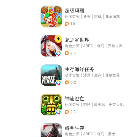
超级玛丽
休闲益智
|
通关
|
街机
|
儿童游戏
1.9
龙之谷世界
角色扮演
|
ARPG
|
奇幻
|
开放世界
2.3
生存海洋任务
动作冒险
|
沙盒
|
生存
|
开放世界
0.0
神庙逃亡
休闲益智
|
跑酷
|
欧美风
|
创梦天地
2.3
黎明生存
角色扮演
|
ARPG
|
奇幻
|
废土