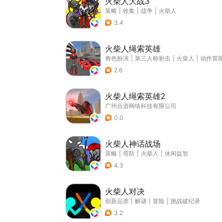
火柴人大战3
策略
|
收集
|
战争
|
火柴人
3.4
火柴人绳索英雄
角色扮演
|
第三人称射击
|
火柴人
|
动作冒
2.6
火柴人绳索英雄2
广州合游网络科技有限公司
0.0
火柴人神话战场
策略
|
塔防
|
火柴人
|
休闲益智
4.3
火柴人对决
创新品类
|
解谜
|
冒险
|
挑战破纪录
3.2