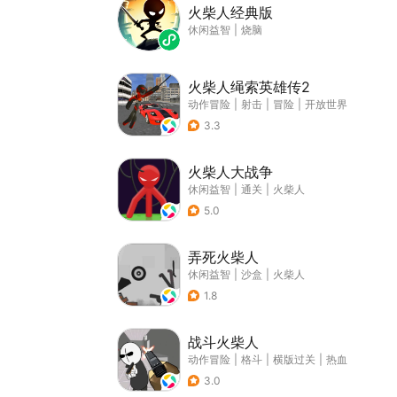
火柴人经典版
休闲益智
|
烧脑
火柴人绳索英雄传2
动作冒险
|
射击
|
冒险
|
开放世界
3.3
火柴人大战争
休闲益智
|
通关
|
火柴人
5.0
弄死火柴人
休闲益智
|
沙盒
|
火柴人
1.8
战斗火柴人
动作冒险
|
格斗
|
横版过关
|
热血
3.0