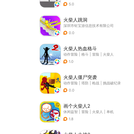
5.0
火柴人跳洞
深圳市钜宝游信息技术有限公司
0.0
火柴人热血格斗
动作冒险
|
格斗
|
冒险
|
火柴人
1.0
火柴人僵尸突袭
动作冒险
|
塔防
|
枪战
|
挑战破纪录
0.0
画个火柴人2
休闲益智
|
冒险
|
火柴人
|
单机
1.8