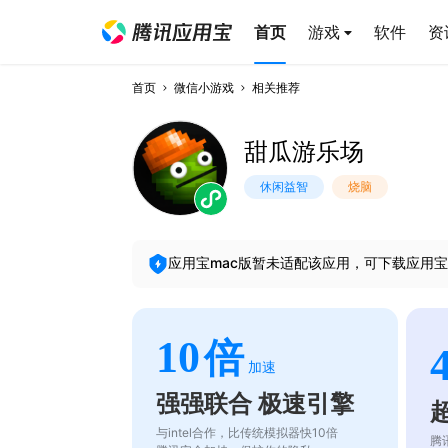
首页
游戏
软件
资
首页
微信小游戏
相关推荐
甜瓜游乐场
休闲益智
烧脑
应用宝mac版暂未适配该应用，可下载应用宝
10
倍
加速
强强联合 极速引擎
与intel合作，比传统模拟器快10倍
腾