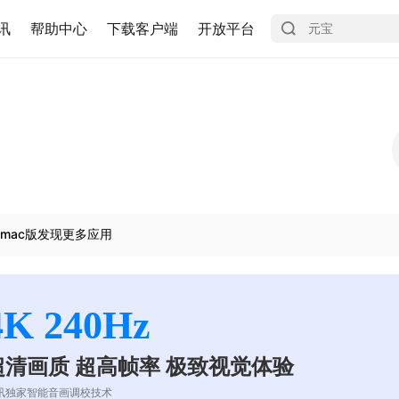
讯
帮助中心
下载客户端
开放平台
mac版发现更多应用
4K 240Hz
超清画质 超高帧率 极致视觉体验
讯独家智能音画调校技术