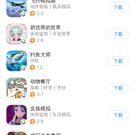
飞行模拟器
动作冒险
|
载具模拟
下载
|
飞机
|
写实
2.3
碧优蒂的世界
休闲益智
|
开放世界
下载
|
Q版
|
捏脸
2.8
钓鱼大师
街机
下载
1.2
动物餐厅
策略
|
经营
|
烹饪
下载
|
宠物
3.7
女孩模拟
休闲益智
|
生活模拟
下载
|
校园
|
卡通
2.8