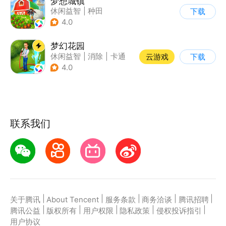
梦想城镇
休闲益智
|
种田
下载
|
田园生活
|
中国风
4.0
梦幻花园
休闲益智
|
消除
|
卡通
云游戏
下载
|
创梦天地
4.0
联系我们
|
|
|
|
|
关于腾讯
About Tencent
服务条款
商务洽谈
腾讯招聘
|
|
|
|
|
腾讯公益
版权所有
用户权限
隐私政策
侵权投诉指引
用户协议