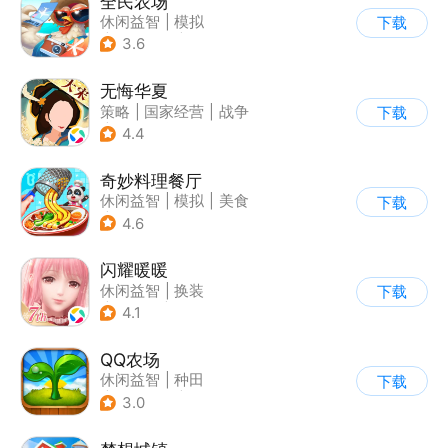
全民农场
休闲益智
|
模拟
下载
|
田园生活
|
卡通
3.6
无悔华夏
策略
|
国家经营
|
战争
下载
|
中国风
4.4
奇妙料理餐厅
休闲益智
|
模拟
|
美食
下载
|
宝宝巴士
4.6
闪耀暖暖
休闲益智
|
换装
下载
|
美少女
|
二次元
4.1
QQ农场
休闲益智
|
种田
下载
|
田园生活
|
卡通
3.0