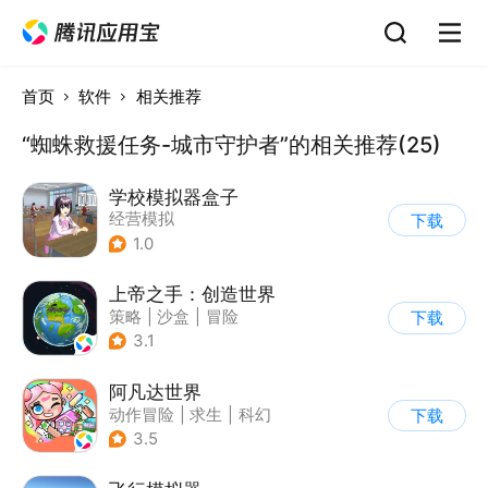
首页
软件
相关推荐
“蜘蛛救援任务-城市守护者”的相关推荐(25)
学校模拟器盒子
经营模拟
下载
1.0
上帝之手：创造世界
策略
|
沙盒
|
冒险
下载
|
卡通
3.1
阿凡达世界
动作冒险
|
求生
|
科幻
下载
|
开放世界
3.5