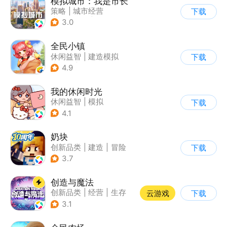
模拟城市：我是市长
策略
|
城市经营
下载
|
模拟城市
|
开放世界
3.0
全民小镇
休闲益智
|
建造模拟
下载
|
卡通
|
腾讯
4.9
我的休闲时光
休闲益智
|
模拟
下载
4.1
奶块
创新品类
|
建造
|
冒险
下载
|
开放世界
3.7
创造与魔法
创新品类
|
经营
|
生存
云游戏
下载
|
开放世界
3.1