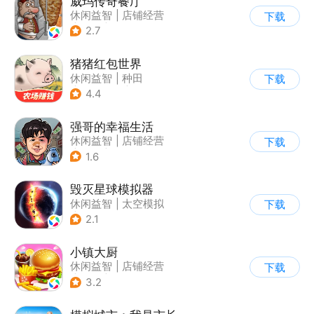
威玛传奇餐厅
休闲益智
|
店铺经营
下载
|
美食
|
卡通
2.7
猪猪红包世界
休闲益智
|
种田
下载
|
田园生活
|
积分网赚
4.4
强哥的幸福生活
休闲益智
|
店铺经营
下载
|
卡通
|
Q版
1.6
毁灭星球模拟器
休闲益智
|
太空模拟
下载
|
太空
2.1
小镇大厨
休闲益智
|
店铺经营
下载
|
美食
|
卡通
3.2