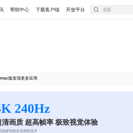
讯
帮助中心
下载客户端
开放平台
mac版发现更多应用
4K 240Hz
超清画质 超高帧率 极致视觉体验
讯独家智能音画调校技术