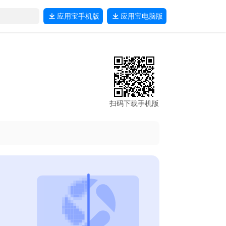
应用宝
手机版
应用宝
电脑版
扫码下载手机版