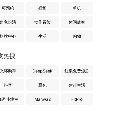
可预约
视频
单机
角色扮演
动作冒险
休闲益智
棋牌中心
生活
购物
友热搜
光环助手
DeepSeek
红果免费短剧
抖音
豆包
建行生活
禅游斗地主
Manwa2
FitPro