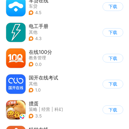
车贷在线
车贷
下载
4.5
电工手册
其他
下载
4.3
在线100分
教务管理
下载
0.0
国开在线考试
其他
下载
1.0
掼蛋
策略
|
经营
|
科幻
下载
|
儿童游戏
3.5