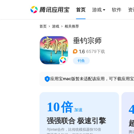
首页
游戏
软件
资
首页
游戏
相关推荐
垂钓宗师
1.6
6579下载
钓鱼
应用宝mac版暂未适配该应用，可下载应用宝
10
倍
加速
强强联合 极速引擎
与intel合作，比传统模拟器快10倍
腾