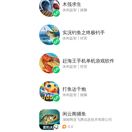
木筏求生
休闲益智
|
烧脑
实况钓鱼之终极钓手
休闲益智
|
经营
赶海王手机单机游戏软件
休闲益智
|
经营
打鱼达千炮
休闲益智
|
烧脑
闲云阁捕鱼
湖南网圣飞腾信息技术有限公司
0.0