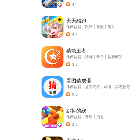
4.1
天天酷跑
休闲益智
|
跑酷
|
冒险
|
萌系
4.7
猜歌王者
休闲益智
|
猜谜
|
音乐
|
益智问答
3.8
看图猜成语
休闲益智
|
益智问答
|
成语
|
学习教育
0.0
跳舞的线
休闲益智
|
音乐
|
治愈
3.8