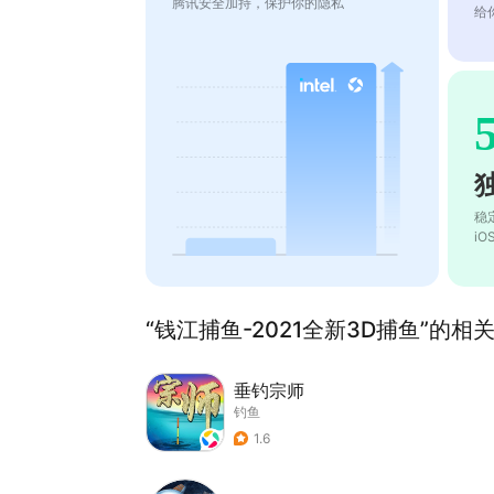
腾讯安全加持，保护你的隐私
给
稳
i
“钱江捕鱼-2021全新3D捕鱼”的相关
垂钓宗师
钓鱼
1.6