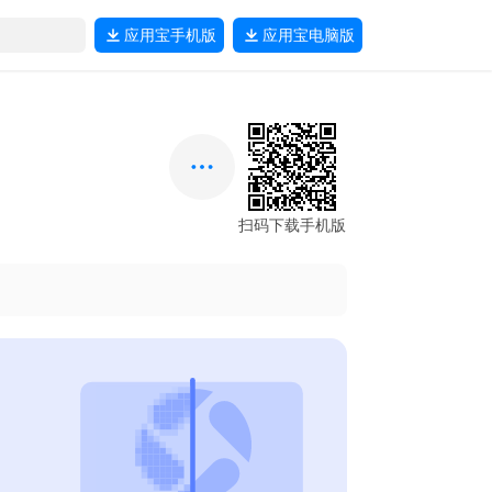
应用宝
手机版
应用宝
电脑版
扫码下载手机版