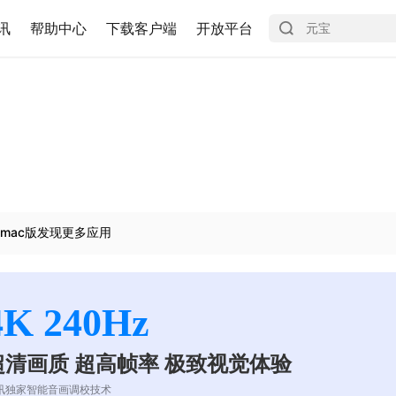
讯
帮助中心
下载客户端
开放平台
mac版发现更多应用
4K 240Hz
超清画质 超高帧率 极致视觉体验
讯独家智能音画调校技术