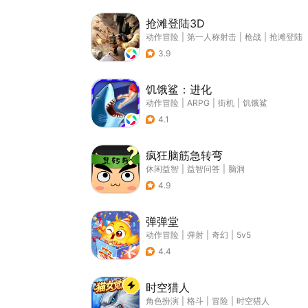
抢滩登陆3D
动作冒险
|
第一人称射击
|
枪战
|
抢滩登陆
3.9
饥饿鲨：进化
动作冒险
|
ARPG
|
街机
|
饥饿鲨
4.1
疯狂脑筋急转弯
休闲益智
|
益智问答
|
脑洞
4.9
弹弹堂
动作冒险
|
弹射
|
奇幻
|
5v5
4.4
时空猎人
角色扮演
|
格斗
|
冒险
|
时空猎人