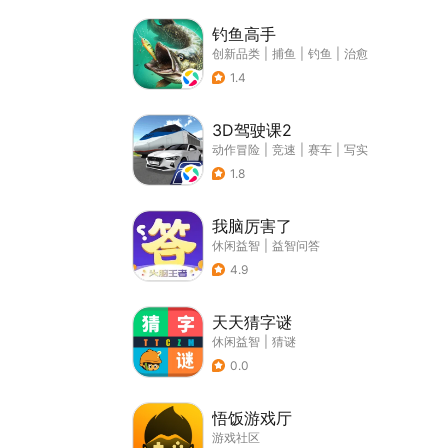
钓鱼高手
创新品类
|
捕鱼
|
钓鱼
|
治愈
1.4
3D驾驶课2
动作冒险
|
竞速
|
赛车
|
写实
1.8
我脑厉害了
休闲益智
|
益智问答
4.9
天天猜字谜
休闲益智
|
猜谜
0.0
悟饭游戏厅
游戏社区