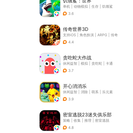
饥饿鲨：世界
单机
|
动物模拟
|
生存
|
饥饿鲨
3.6
传奇世界3D
支持iOS
|
角色扮演
|
ARPG
|
传奇
4.4
贪吃蛇大作战
休闲益智
|
模拟
|
贪吃蛇
|
卡通
3.7
开心消消乐
休闲益智
|
消除
|
萌系
|
乐元素
3.9
密室逃脱23迷失俱乐部
策略
|
收集
|
推理
|
密室逃脱
4.8