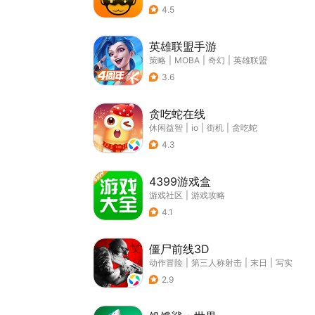
4.5
英雄联盟手游
策略
|
MOBA
|
奇幻
|
英雄联盟
3.6
贪吃蛇在线
休闲益智
|
io
|
街机
|
贪吃蛇
4.3
4399游戏盒
游戏社区
|
游戏攻略
4.1
僵尸前线3D
动作冒险
|
第三人称射击
|
末日
|
写实
2.9