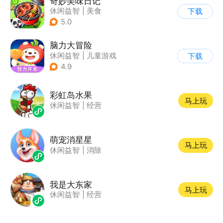
奇妙美味日记
休闲益智
|
美食
下载
|
宝宝巴士
|
学习教育
5.0
脑力大冒险
休闲益智
|
儿童游戏
下载
|
卡通
|
学习教育
4.9
彩虹岛水果
马上玩
休闲益智
|
经营
萌宠消星星
马上玩
休闲益智
|
消除
我是大东家
马上玩
休闲益智
|
经营