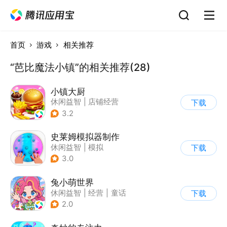
首页
游戏
相关推荐
“芭比魔法小镇”的相关推荐(28)
小镇大厨
休闲益智
|
店铺经营
下载
|
美食
|
卡通
3.2
史莱姆模拟器制作
休闲益智
|
模拟
下载
|
史莱姆
|
卡通
3.0
兔小萌世界
休闲益智
|
经营
|
童话
下载
|
捏脸
2.0