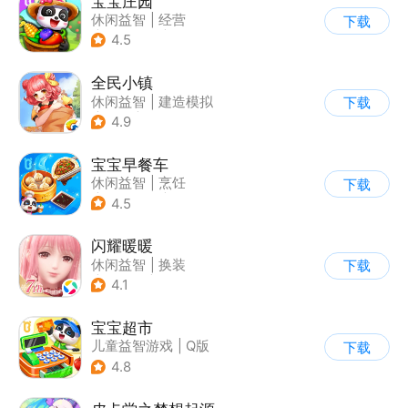
宝宝庄园
休闲益智
|
经营
下载
|
田园生活
|
宝宝巴士
4.5
全民小镇
休闲益智
|
建造模拟
下载
|
卡通
|
腾讯
4.9
宝宝早餐车
休闲益智
|
烹饪
下载
|
宝宝巴士
|
儿童游戏
4.5
闪耀暖暖
休闲益智
|
换装
下载
|
美少女
|
二次元
4.1
宝宝超市
儿童益智游戏
|
Q版
下载
4.8