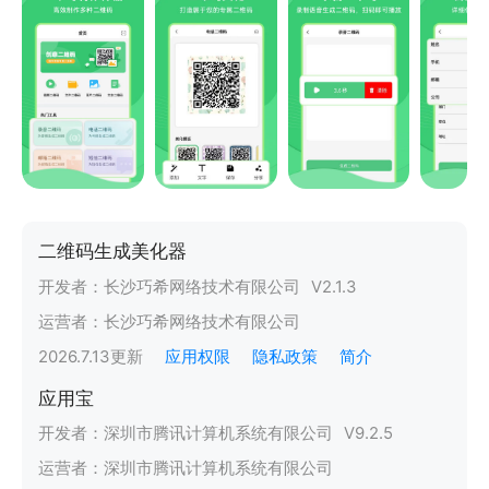
二维码生成美化器
开发者：
长沙巧希网络技术有限公司
V
2.1.3
运营者：
长沙巧希网络技术有限公司
2026.7.13
更新
应用权限
隐私政策
简介
应用宝
开发者：
深圳市腾讯计算机系统有限公司
V
9.2.5
运营者：
深圳市腾讯计算机系统有限公司