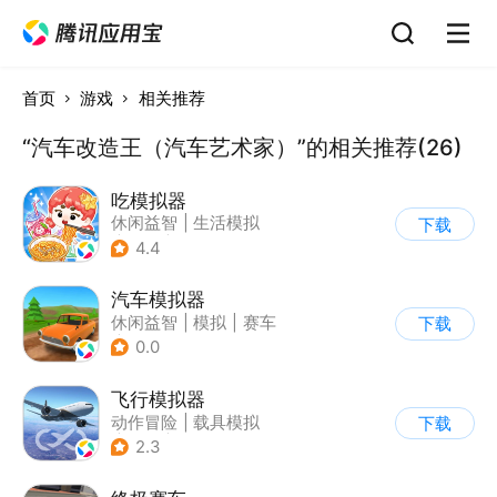
首页
游戏
相关推荐
“汽车改造王（汽车艺术家）”的相关推荐(26)
吃模拟器
休闲益智
|
生活模拟
下载
|
美食
|
卡通
4.4
汽车模拟器
休闲益智
|
模拟
|
赛车
下载
|
儿童游戏
0.0
飞行模拟器
动作冒险
|
载具模拟
下载
|
飞机
|
写实
2.3