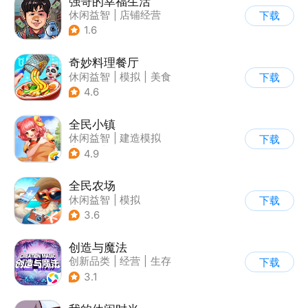
强哥的幸福生活
休闲益智
|
店铺经营
下载
|
卡通
|
Q版
1.6
奇妙料理餐厅
休闲益智
|
模拟
|
美食
下载
|
宝宝巴士
4.6
全民小镇
休闲益智
|
建造模拟
下载
|
卡通
|
腾讯
4.9
全民农场
休闲益智
|
模拟
下载
|
田园生活
|
卡通
3.6
创造与魔法
创新品类
|
经营
|
生存
下载
|
开放世界
3.1