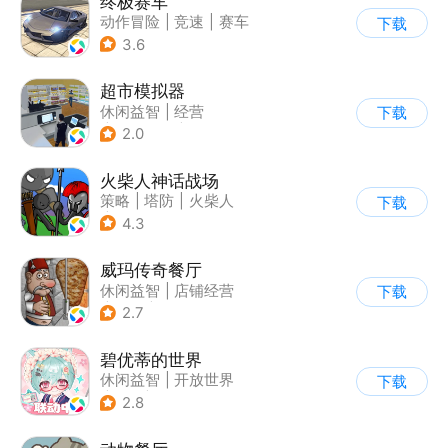
终极赛车
动作冒险
|
竞速
|
赛车
下载
3.6
超市模拟器
休闲益智
|
经营
下载
|
文字游戏
|
模拟
2.0
火柴人神话战场
策略
|
塔防
|
火柴人
下载
|
休闲益智
4.3
威玛传奇餐厅
休闲益智
|
店铺经营
下载
|
美食
|
卡通
2.7
碧优蒂的世界
休闲益智
|
开放世界
下载
|
Q版
|
捏脸
2.8