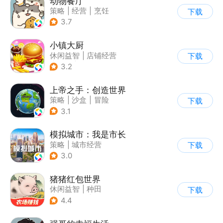
动物餐厅
策略
|
经营
|
烹饪
下载
|
宠物
3.7
小镇大厨
休闲益智
|
店铺经营
下载
|
美食
|
卡通
3.2
上帝之手：创造世界
策略
|
沙盒
|
冒险
下载
|
卡通
3.1
模拟城市：我是市长
策略
|
城市经营
下载
|
模拟城市
|
开放世界
3.0
猪猪红包世界
休闲益智
|
种田
下载
|
田园生活
|
积分网赚
4.4