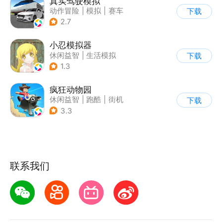
真实驾驶模拟
动作冒险
|
模拟
|
赛车
下载
|
漂移
2.7
小忍模拟器
休闲益智
|
生活模拟
下载
|
恋爱
|
女性向
1.3
疯狂动物园
休闲益智
|
跑酷
|
街机
下载
|
像素风
3.3
联系我们