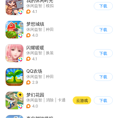
我的休闲时光
休闲益智
|
模拟
下载
4.1
梦想城镇
休闲益智
|
种田
下载
|
田园生活
|
中国风
4.0
闪耀暖暖
休闲益智
|
换装
下载
|
美少女
|
二次元
4.1
QQ农场
休闲益智
|
种田
下载
|
田园生活
|
卡通
2.9
梦幻花园
休闲益智
|
消除
|
卡通
云游戏
下载
|
创梦天地
4.0