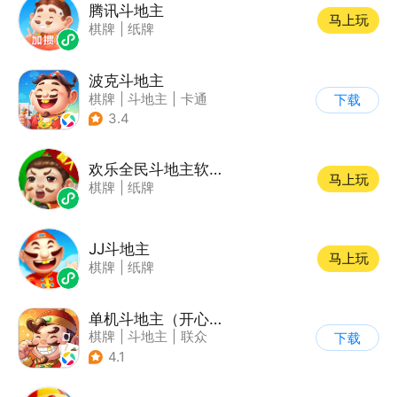
腾讯斗地主
马上玩
棋牌
|
纸牌
波克斗地主
棋牌
|
斗地主
|
卡通
下载
|
休闲益智
3.4
欢乐全民斗地主软件 V1.0.0
马上玩
棋牌
|
纸牌
JJ斗地主
马上玩
棋牌
|
纸牌
单机斗地主（开心版）
棋牌
|
斗地主
|
联众
下载
4.1