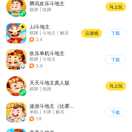
腾讯欢乐斗地主
马上玩
棋牌
|
纸牌
JJ斗地主
棋牌
|
斗地主
|
解压
云游戏
下载
|
清新
2.4
欢乐单机斗地主
棋牌
|
斗地主
下载
3.6
天天斗地主真人版
马上玩
棋牌
|
纸牌
途游斗地主（比赛版）
单机
|
卡牌
|
解压
下载
|
匹配对战
1.8