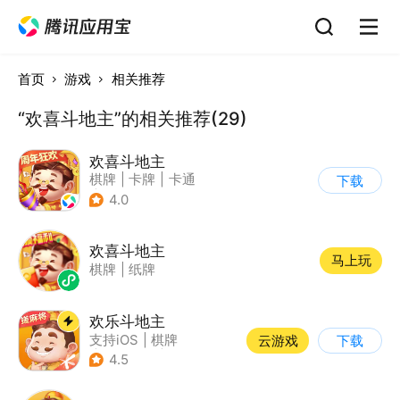
首页
游戏
相关推荐
“欢喜斗地主”的相关推荐(29)
欢喜斗地主
棋牌
|
卡牌
|
卡通
下载
|
斗地主
4.0
欢喜斗地主
马上玩
棋牌
|
纸牌
欢乐斗地主
支持iOS
|
棋牌
云游戏
下载
|
即时战略
|
Q版
4.5