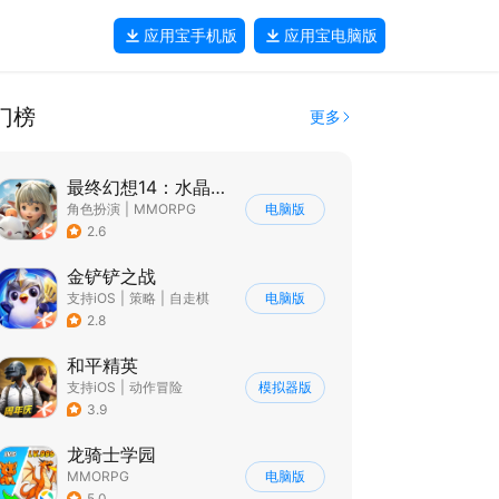
应用宝
手机版
应用宝
电脑版
门榜
更多
最终幻想14：水晶世界
角色扮演
|
MMORPG
电脑版
|
奇幻
|
最终幻想
2.6
金铲铲之战
支持iOS
|
策略
|
自走棋
电脑版
|
英雄联盟
2.8
和平精英
支持iOS
|
动作冒险
模拟器版
|
第一人称射击
|
枪战
3.9
龙骑士学园
MMORPG
电脑版
5.0