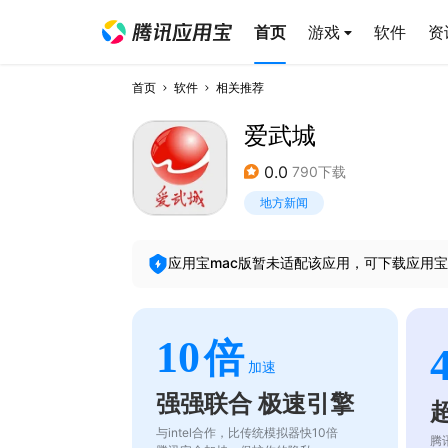
首页
游戏
软件
资
首页
软件
相关推荐
爱武城
0.0
790下载
地方新闻
应用宝mac版暂未适配该应用，可下载应用宝
10
倍
加速
强强联合 极速引擎
与intel合作，比传统模拟器快10倍
腾