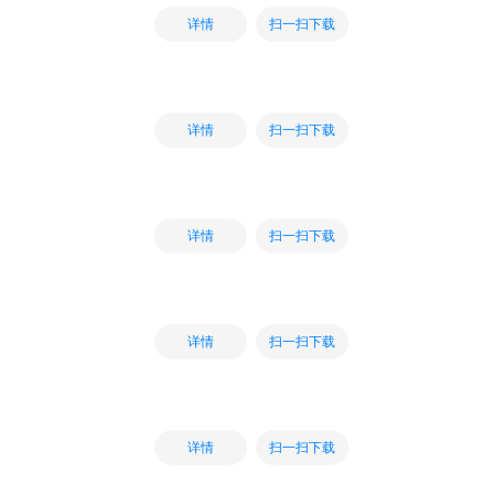
扫一扫下载
详情
扫一扫下载
详情
扫一扫下载
详情
扫一扫下载
详情
扫一扫下载
详情