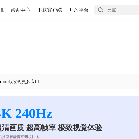
讯
帮助中心
下载客户端
开放平台
mac版发现更多应用
4K 240Hz
超清画质 超高帧率 极致视觉体验
讯独家智能音画调校技术