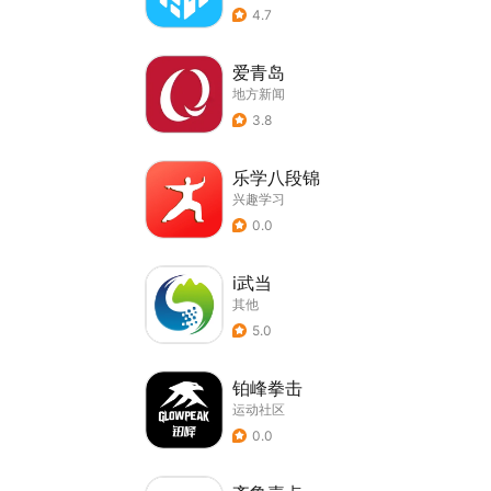
4.7
爱青岛
地方新闻
3.8
乐学八段锦
兴趣学习
0.0
i武当
其他
5.0
铂峰拳击
运动社区
0.0