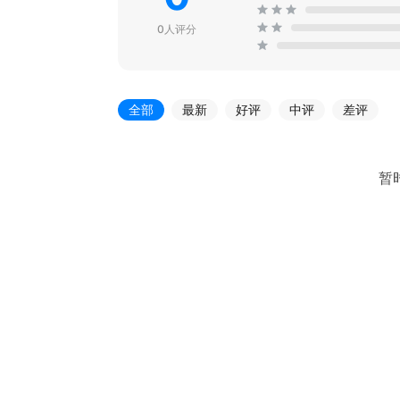
0人评分
全部
最新
好评
中评
差评