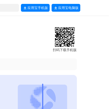
应用宝
手机版
应用宝
电脑版
扫码下载手机版