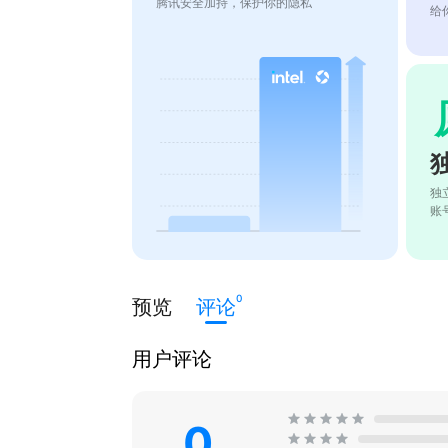
腾讯安全加持，保护你的隐私
给
独
账
0
预览
评论
用户评论
0