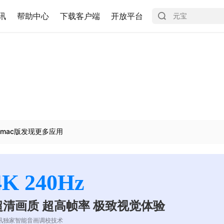
讯
帮助中心
下载客户端
开放平台
mac版发现更多应用
4K 240Hz
超清画质 超高帧率 极致视觉体验
讯独家智能音画调校技术