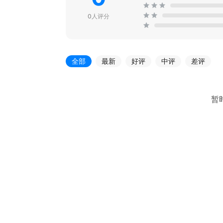
0人评分
全部
最新
好评
中评
差评