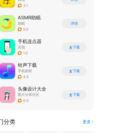
3.1
ASMR助眠
助眠
详情
5.0
手机连点器
其他
下载
1.0
铃声下载
手机彩铃
下载
4.5
头像设计大全
图片分享社区
下载
0.0
门分类
更多