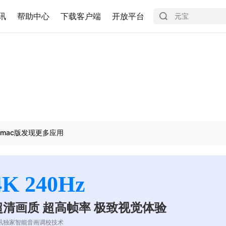
讯
帮助中心
下载客户端
开放平台
mac版发现更多应用
4K 240Hz
超清画质 超高帧率 极致视觉体验
讯独家智能音画调校技术