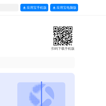
应用宝
手机版
应用宝
电脑版
扫码下载手机版