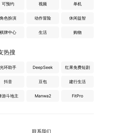
可预约
视频
单机
角色扮演
动作冒险
休闲益智
棋牌中心
生活
购物
友热搜
光环助手
DeepSeek
红果免费短剧
抖音
豆包
建行生活
禅游斗地主
Manwa2
FitPro
联系我们