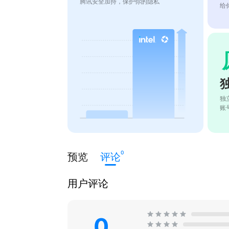
腾讯安全加持，保护你的隐私
给
独
账
0
预览
评论
用户评论
0