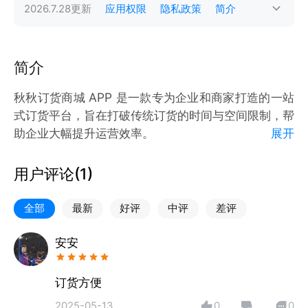
2026.7.28
更新
应用权限
隐私政策
简介
简介
秋秋订货商城 APP 是一款专为企业和商家打造的一站
式订货平台，旨在打破传统订货的时间与空间限制，帮
助企业大幅提升运营效率。
展开
秋秋订货商城APP，商品分类清晰直观，海量商品一键
检索。通过丰富的产品详情页，图文、视频全方位展示
用户评论(
1
)
商品细节。线上支付安全便捷，多种结算方式任你选。
此外，APP 支持实时库存查询，订单状态全程追踪。
全部
最新
好评
中评
差评
依托大数据分析，平台还能为商家提供精准的商品推荐
和销售预测，助力商家提前规划，降低运营成本 。选
安安
择秋秋订货商城APP，轻松管理订货业务，引领行业新
趋势。
订货方便
2025-05-13
0
0