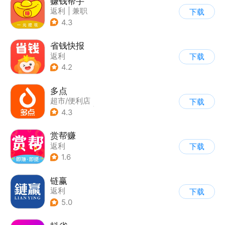
赚钱帮手
返利
|
兼职
下载
4.3
省钱快报
返利
下载
4.2
多点
超市/便利店
下载
|
生鲜/买菜
|
返利
4.3
赏帮赚
返利
下载
1.6
链赢
返利
下载
5.0