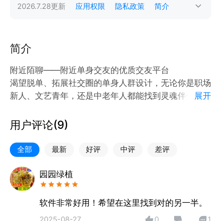
2026.7.28
更新
应用权限
隐私政策
简介
简介
附近陌聊——附近单身交友的优质交友平台
渴望脱单、拓展社交圈的单身人群设计，无论你是职场
新人、文艺青年，还是中老年人都能找到灵魂伴侣。通
展开
过快速定位功能，让享受同城见面聊的美好，还可以用
私密聊天/图片/视频等聊天方式拉近你与单身TA的距
用户评论(
9
)
离。这种“附近”的概念让社交变得更加真实和直接，避
免了传统网络社交中存在的虚假问题。找到同频的
全部
最新
好评
中评
差评
TA，开启不一样的交友之旅!
在《附近陌聊》找对象，找朋友，寻解脱，世纪缘分，
园园绿植
在此相遇
软件非常好用！希望在这里找到对的另一半。
2025-08-27
0
1