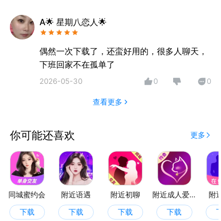
A🌟 星期八恋人🌟
偶然一次下载了，还蛮好用的，很多人聊天，
下班回家不在孤单了
2026-05-30
0
0
查看更多
你可能还喜欢
更多
同城蜜约会
附近语遇
附近初聊
附近成人爱交友
附
下载
下载
下载
下载