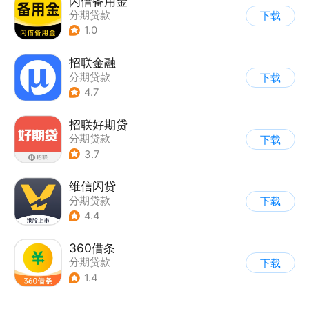
闪借备用金
分期贷款
下载
1.0
招联金融
分期贷款
下载
4.7
招联好期贷
分期贷款
下载
3.7
维信闪贷
分期贷款
下载
4.4
360借条
分期贷款
下载
1.4