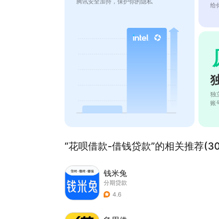
腾讯安全加持，保护你的隐私
给
独
账
“花呗借款-借钱贷款”的相关推荐(30
钱米兔
分期贷款
4.6