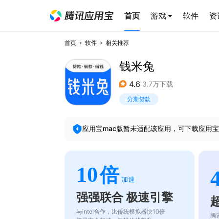
首页
游戏
软件
资
首页
软件
相关推荐
钱米兔
4.6
3.7万下载
分期贷款
应用宝mac版暂未适配该应用，可下载应用宝
10
倍
加速
强强联合 极速引擎
与intel合作，比传统模拟器快10倍
腾