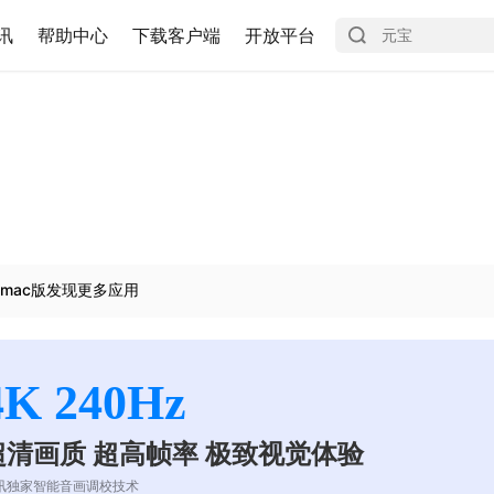
讯
帮助中心
下载客户端
开放平台
mac版发现更多应用
4K 240Hz
超清画质 超高帧率 极致视觉体验
讯独家智能音画调校技术