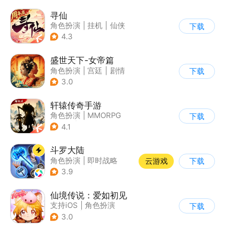
寻仙
角色扮演
|
挂机
|
仙侠
下载
|
寻仙
4.3
盛世天下-女帝篇
角色扮演
|
宫廷
|
剧情
下载
|
腾讯
3.0
轩辕传奇手游
角色扮演
|
MMORPG
下载
|
神话
|
山海经
4.1
斗罗大陆
角色扮演
|
即时战略
云游戏
下载
|
小说改编
|
斗罗大陆
3.9
仙境传说：爱如初见
支持iOS
|
角色扮演
下载
|
ARPG
|
冒险
3.0