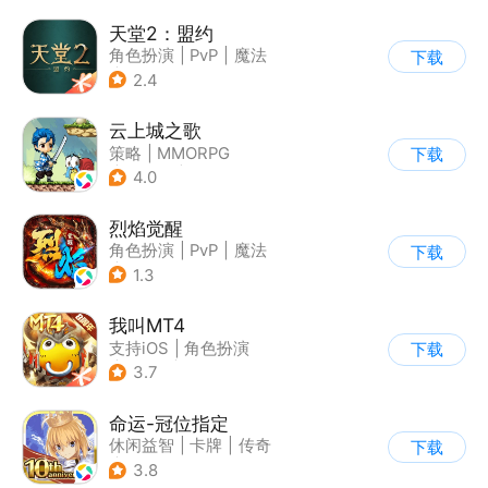
天堂2：盟约
角色扮演
|
PvP
|
魔法
下载
|
开放世界
2.4
云上城之歌
策略
|
MMORPG
下载
|
异世界
|
宠物
4.0
烈焰觉醒
角色扮演
|
PvP
|
魔法
下载
|
烧脑
1.3
我叫MT4
支持iOS
|
角色扮演
下载
|
ARPG
|
奇幻
3.7
命运-冠位指定
休闲益智
|
卡牌
|
传奇
下载
|
美少女
3.8