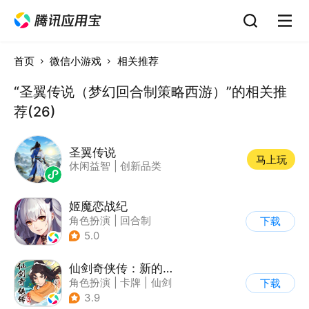
首页
微信小游戏
相关推荐
“圣翼传说（梦幻回合制策略西游）”的相关推
荐(26)
圣翼传说
马上玩
休闲益智
|
创新品类
姬魔恋战纪
角色扮演
|
回合制
下载
|
恋爱
|
美少女
5.0
仙剑奇侠传：新的开始
角色扮演
|
卡牌
|
仙剑
下载
|
剧情
3.9