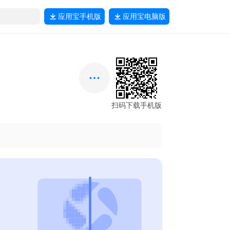
应用宝
手机版
应用宝
电脑版
扫码下载手机版