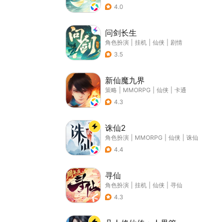
4.0
问剑长生
角色扮演
|
挂机
|
仙侠
|
剧情
3.5
新仙魔九界
策略
|
MMORPG
|
仙侠
|
卡通
4.3
诛仙2
角色扮演
|
MMORPG
|
仙侠
|
诛仙
4.4
寻仙
角色扮演
|
挂机
|
仙侠
|
寻仙
4.3