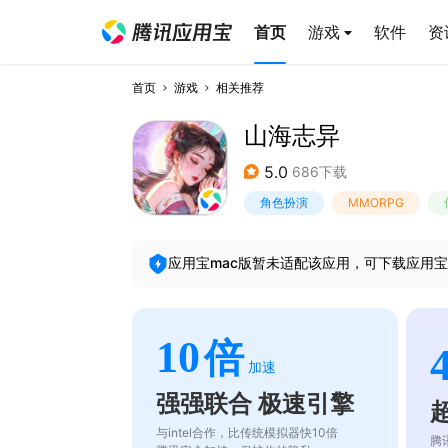
首页
游戏
软件
资
首页
游戏
相关推荐
山海志异
5.0
686下载
角色扮演
MMORPG
应用宝mac版暂未适配该应用，可下载应用宝
10
倍
加速
强强联合 极速引擎
与intel合作，比传统模拟器快10倍
腾