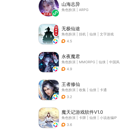
山海志异
角色扮演
|
ARPG
无极仙途
角色扮演
|
挂机
|
仙侠
|
文字游戏
4.5
永夜魔君
角色扮演
|
MMORPG
|
仙侠
|
中国风
4.9
王者修仙
角色扮演
|
收集
|
仙侠
|
卡通
3.2
魔天记游戏软件V1.0
角色扮演
|
卡牌
|
仙侠
|
小说改编IP
3.6