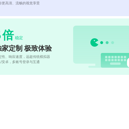
你更高清、流畅的视觉享受
5
倍
稳定
独家定制 极致体验
定性、响应速度，远超传统模拟器
OS/安卓，多账号登录与互通