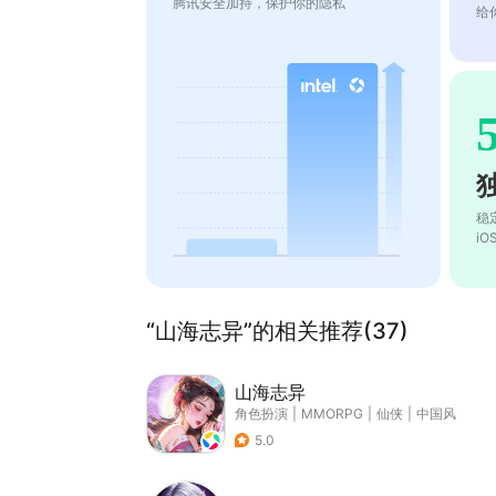
腾讯安全加持，保护你的隐私
给
稳
i
“山海志异”的相关推荐(37)
山海志异
角色扮演
|
MMORPG
|
仙侠
|
中国风
5.0