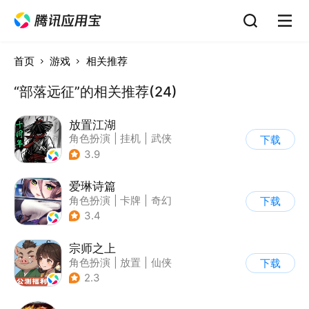
首页
游戏
相关推荐
“部落远征”的相关推荐(24)
放置江湖
角色扮演
|
挂机
|
武侠
下载
|
文字游戏
3.9
爱琳诗篇
角色扮演
|
卡牌
|
奇幻
下载
|
美少女
3.4
宗师之上
角色扮演
|
放置
|
仙侠
下载
|
剧情
2.3