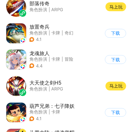
部落传奇
马上玩
角色扮演
|
ARPG
放置奇兵
角色扮演
|
卡牌
|
奇幻
下载
|
欧美风
4.1
龙魂旅人
角色扮演
|
卡牌
|
冒险
下载
|
美少女
4.4
大天使之剑H5
马上玩
角色扮演
|
ARPG
葫芦兄弟：七子降妖
角色扮演
|
卡牌
下载
|
动漫改编
|
葫芦娃
4.1