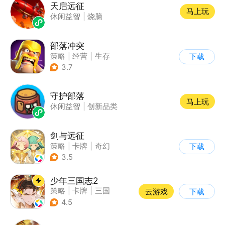
天启远征
马上玩
休闲益智
|
烧脑
部落冲突
策略
|
经营
|
生存
下载
|
部落冲突
3.7
守护部落
马上玩
休闲益智
|
创新品类
剑与远征
策略
|
卡牌
|
奇幻
下载
|
动漫
3.5
少年三国志2
策略
|
卡牌
|
三国
云游戏
下载
|
少年三国志
4.5