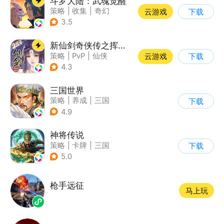
斗罗大陆：武魂觉醒
策略
|
收集
|
奇幻
云游戏
下载
|
斗罗大陆
3.5
新仙剑奇侠传之挥剑问情
策略
|
PvP
|
仙侠
云游戏
下载
|
仙剑
4.3
三国世界
策略
|
养成
|
三国
下载
|
中国风
4.9
神将传说
策略
|
卡牌
|
三国
下载
|
角色扮演
5.0
枪手远征
马上玩