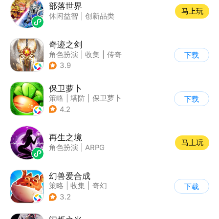
部落世界
马上玩
休闲益智
|
创新品类
奇迹之剑
角色扮演
|
收集
|
传奇
下载
|
奇迹MU
3.9
保卫萝卜
策略
|
塔防
|
保卫萝卜
下载
|
卡通
4.2
再生之境
马上玩
角色扮演
|
ARPG
幻兽爱合成
策略
|
收集
|
奇幻
下载
|
卡通
3.2