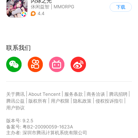
闪烁之光
休闲益智
|
MMORPG
下载
|
战争
|
美少女
4.4
联系我们
|
|
|
|
|
关于腾讯
About Tencent
服务条款
商务洽谈
腾讯招聘
|
|
|
|
|
腾讯公益
版权所有
用户权限
隐私政策
侵权投诉指引
用户协议
版本号:
9.2.5
备案号: 粤B2-20090059-1623A
主办者: 深圳市腾讯计算机系统有限公司