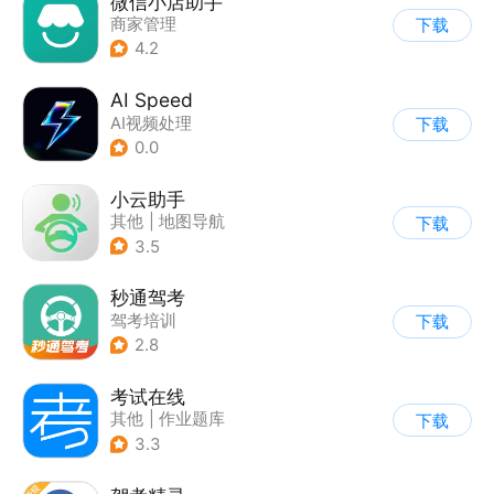
微信小店助手
商家管理
下载
4.2
AI Speed
AI视频处理
下载
|
AI聊天对话
0.0
小云助手
其他
|
地图导航
下载
3.5
秒通驾考
驾考培训
下载
2.8
考试在线
其他
|
作业题库
下载
3.3