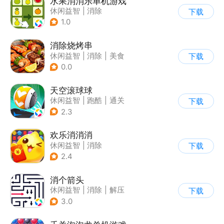
水果消消乐单机游戏
休闲益智
|
消除
下载
1.0
消除烧烤串
休闲益智
|
消除
|
美食
下载
|
清新
0.0
天空滚球球
休闲益智
|
跑酷
|
通关
下载
2.3
欢乐消消消
休闲益智
|
消除
下载
|
积分网赚
2.4
消个箭头
休闲益智
|
消除
|
解压
下载
|
清新
3.0