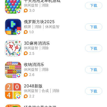
千关泡泡龙单机游戏
休闲益智
|
消除
下载
|
泡泡龙
|
弹射
3.0
俄罗斯方块2025
棋牌
|
消除
|
休闲益智
下载
|
俄罗斯方块
1.0
3D麻将消消乐
休闲益智
|
消除
下载
2.5
收纳消消乐
休闲益智
|
消除
下载
2.6
2048新版
休闲益智
|
合成
|
消除
下载
|
2048
2.2