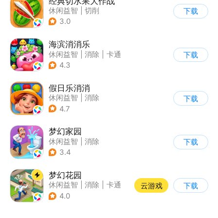
经典切水果大作战
休闲益智
|
切削
下载
3.0
海滨消消乐
休闲益智
|
消除
|
卡通
下载
|
乐元素
4.3
假日乐消消
休闲益智
|
消除
下载
|
乐元素
4.7
梦幻家园
休闲益智
|
消除
下载
|
女性向
|
卡通
3.4
梦幻花园
休闲益智
|
消除
|
卡通
云游戏
下载
|
创梦天地
4.0