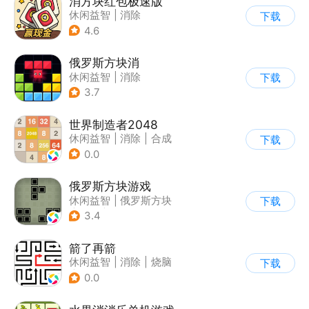
消方块红包极速版
休闲益智
|
消除
下载
|
积分网赚
4.6
俄罗斯方块消
休闲益智
|
消除
下载
|
俄罗斯方块
3.7
世界制造者2048
休闲益智
|
消除
|
合成
下载
0.0
俄罗斯方块游戏
休闲益智
|
俄罗斯方块
下载
|
童年
|
消除
3.4
箭了再箭
休闲益智
|
消除
|
烧脑
下载
|
清新
0.0