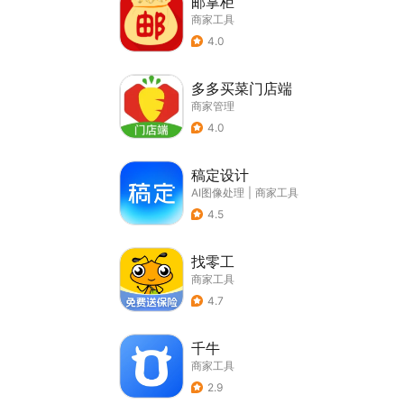
邮掌柜
商家工具
4.0
多多买菜门店端
商家管理
4.0
稿定设计
AI图像处理
|
商家工具
4.5
找零工
商家工具
4.7
千牛
商家工具
2.9