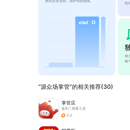
腾讯安全加持，保护你的隐私
给
独
账
“源众场掌管”的相关推荐(30)
掌管店
返利
|
商家工具
0.0