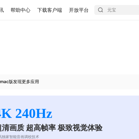
讯
帮助中心
下载客户端
开放平台
mac版发现更多应用
4K 240Hz
超清画质 超高帧率 极致视觉体验
讯独家智能音画调校技术