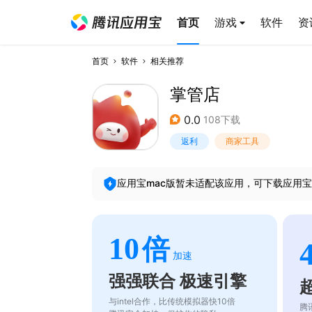
首页
游戏
软件
资
首页
软件
相关推荐
掌管店
0.0
108下载
返利
商家工具
应用宝mac版暂未适配该应用，可下载应用宝
10
倍
加速
强强联合 极速引擎
与intel合作，比传统模拟器快10倍
腾