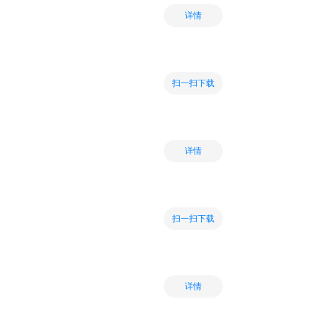
详情
扫一扫下载
详情
扫一扫下载
详情