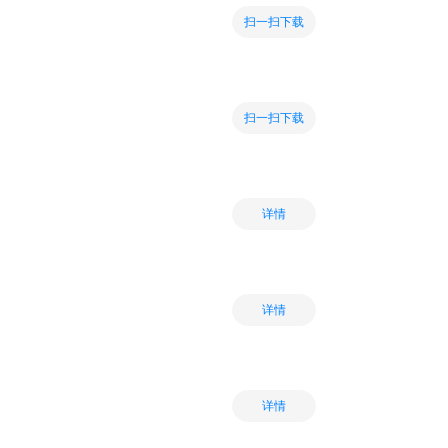
扫一扫下载
扫一扫下载
详情
详情
详情