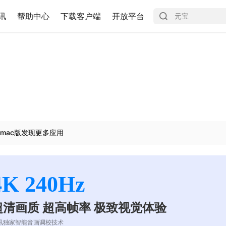
讯
帮助中心
下载客户端
开放平台
mac版发现更多应用
4K 240Hz
超清画质 超高帧率 极致视觉体验
讯独家智能音画调校技术