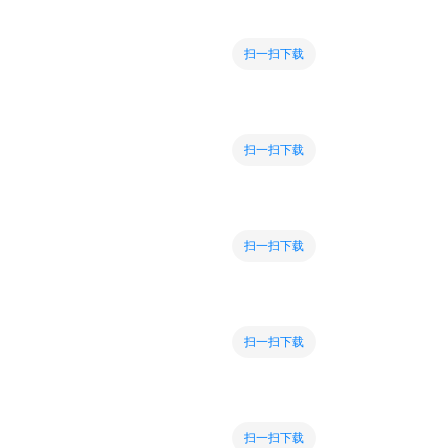
扫一扫下载
扫一扫下载
扫一扫下载
扫一扫下载
扫一扫下载