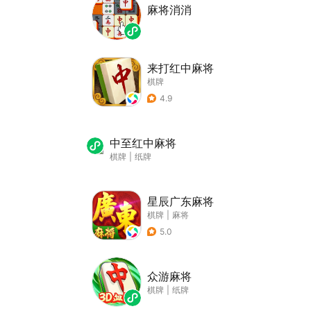
麻将消消
来打红中麻将
棋牌
4.9
中至红中麻将
棋牌
|
纸牌
星辰广东麻将
棋牌
|
麻将
5.0
众游麻将
棋牌
|
纸牌