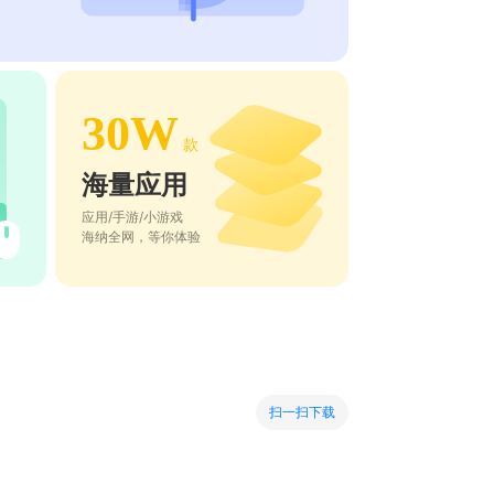
30W
款
海量应用
应用/手游/小游戏
海纳全网，等你体验
扫一扫下载