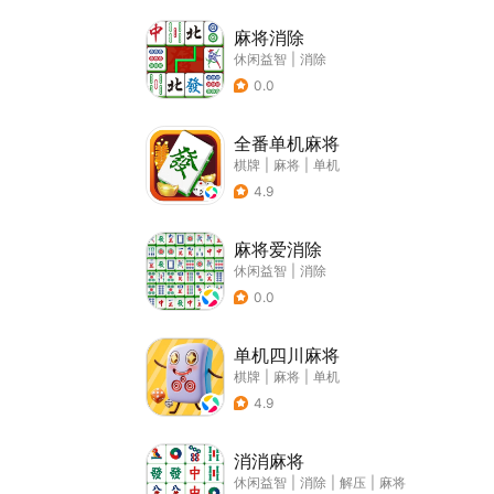
麻将消除
休闲益智
|
消除
0.0
全番单机麻将
棋牌
|
麻将
|
单机
4.9
麻将爱消除
休闲益智
|
消除
0.0
单机四川麻将
棋牌
|
麻将
|
单机
4.9
消消麻将
休闲益智
|
消除
|
解压
|
麻将