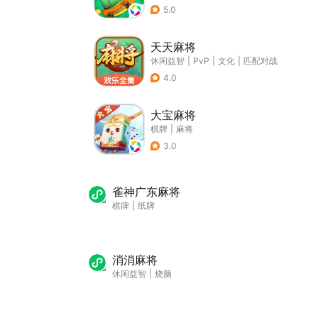
5.0
天天麻将
休闲益智
|
PvP
|
文化
|
匹配对战
4.0
大宝麻将
棋牌
|
麻将
3.0
雀神广东麻将
棋牌
|
纸牌
消消麻将
休闲益智
|
烧脑