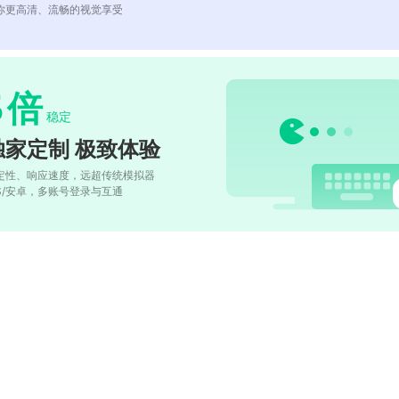
你更高清、流畅的视觉享受
5
倍
稳定
独家定制 极致体验
定性、响应速度，远超传统模拟器
OS/安卓，多账号登录与互通