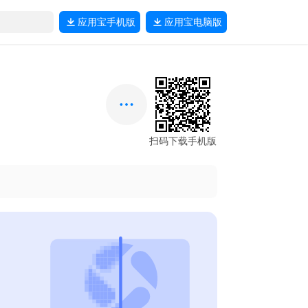
应用宝
手机版
应用宝
电脑版
扫码下载手机版