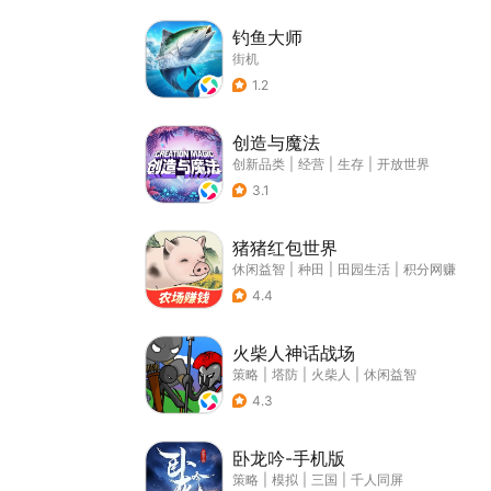
钓鱼大师
街机
1.2
创造与魔法
创新品类
|
经营
|
生存
|
开放世界
3.1
猪猪红包世界
休闲益智
|
种田
|
田园生活
|
积分网赚
4.4
火柴人神话战场
策略
|
塔防
|
火柴人
|
休闲益智
4.3
卧龙吟-手机版
策略
|
模拟
|
三国
|
千人同屏