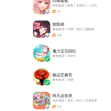
闪耀暖暖
休闲益智
|
换装
|
女性向
|
二次元
4.1
阴阳师
角色扮演
|
卡牌
|
奇幻
|
阴阳师
3.8
魔力宝贝回忆
角色扮演
|
ARPG
极品芝麻官
角色扮演
|
卡牌
阿凡达世界
动作冒险
|
求生
|
科幻
|
开放世界
3.5