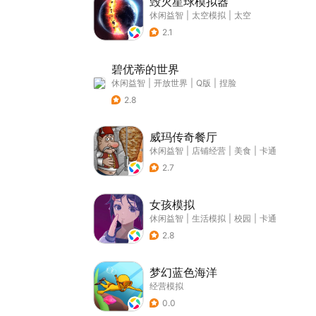
毁灭星球模拟器
休闲益智
|
太空模拟
|
太空
2.1
碧优蒂的世界
休闲益智
|
开放世界
|
Q版
|
捏脸
2.8
威玛传奇餐厅
休闲益智
|
店铺经营
|
美食
|
卡通
2.7
女孩模拟
休闲益智
|
生活模拟
|
校园
|
卡通
2.8
梦幻蓝色海洋
经营模拟
0.0