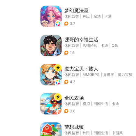
梦幻魔法屋
休闲益智
|
种田
|
魔法
|
卡通
3.7
强哥的幸福生活
休闲益智
|
店铺经营
|
卡通
|
Q版
1.6
魔力宝贝：旅人
休闲益智
|
MMORPG
|
异世界
|
魔力宝贝
4.3
全民农场
休闲益智
|
模拟
|
田园生活
|
卡通
3.6
梦想城镇
休闲益智
|
种田
|
田园生活
|
中国风