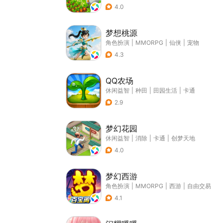
4.0
梦想桃源
角色扮演
|
MMORPG
|
仙侠
|
宠物
4.3
QQ农场
休闲益智
|
种田
|
田园生活
|
卡通
2.9
梦幻花园
休闲益智
|
消除
|
卡通
|
创梦天地
4.0
梦幻西游
角色扮演
|
MMORPG
|
西游
|
自由交易
4.1