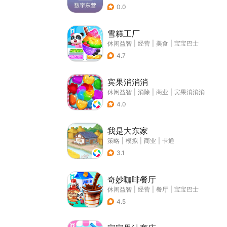
0.0
雪糕工厂
休闲益智
|
经营
|
美食
|
宝宝巴士
4.7
宾果消消消
休闲益智
|
消除
|
商业
|
宾果消消消
4.0
我是大东家
策略
|
模拟
|
商业
|
卡通
3.1
奇妙咖啡餐厅
休闲益智
|
经营
|
餐厅
|
宝宝巴士
4.5