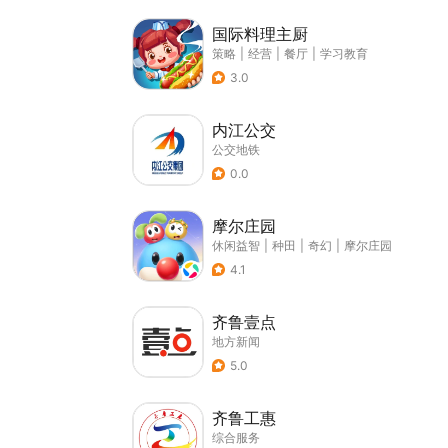
国际料理主厨
策略
|
经营
|
餐厅
|
学习教育
3.0
内江公交
公交地铁
0.0
摩尔庄园
休闲益智
|
种田
|
奇幻
|
摩尔庄园
4.1
齐鲁壹点
地方新闻
5.0
齐鲁工惠
综合服务