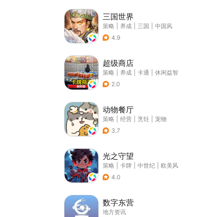
三国世界
策略
|
养成
|
三国
|
中国风
4.9
超级商店
策略
|
养成
|
卡通
|
休闲益智
2.0
动物餐厅
策略
|
经营
|
烹饪
|
宠物
3.7
光之守望
策略
|
卡牌
|
中世纪
|
欧美风
4.0
数字东营
地方资讯