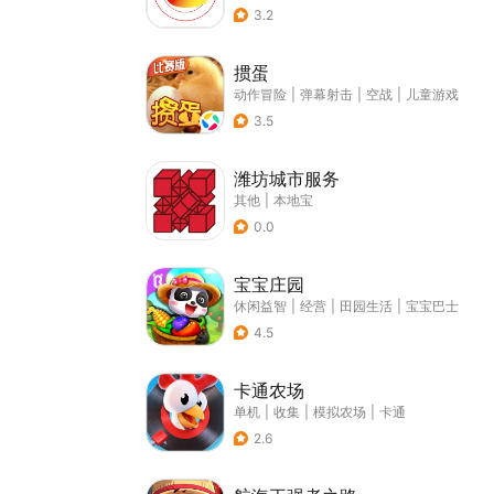
3.2
掼蛋
动作冒险
|
弹幕射击
|
空战
|
儿童游戏
3.5
潍坊城市服务
其他
|
本地宝
0.0
宝宝庄园
休闲益智
|
经营
|
田园生活
|
宝宝巴士
4.5
卡通农场
单机
|
收集
|
模拟农场
|
卡通
2.6