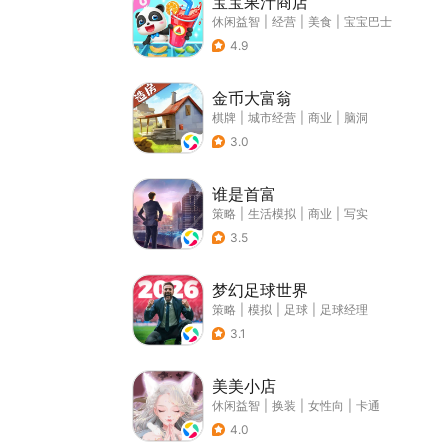
宝宝果汁商店
休闲益智
|
经营
|
美食
|
宝宝巴士
4.9
金币大富翁
棋牌
|
城市经营
|
商业
|
脑洞
3.0
谁是首富
策略
|
生活模拟
|
商业
|
写实
3.5
梦幻足球世界
策略
|
模拟
|
足球
|
足球经理
3.1
美美小店
休闲益智
|
换装
|
女性向
|
卡通
4.0