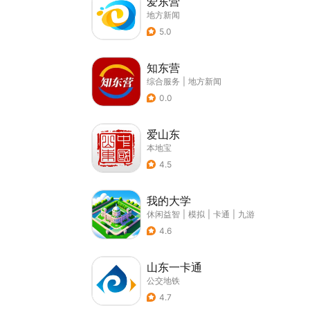
爱东营
地方新闻
5.0
知东营
综合服务
|
地方新闻
0.0
爱山东
本地宝
4.5
我的大学
休闲益智
|
模拟
|
卡通
|
九游
4.6
山东一卡通
公交地铁
4.7