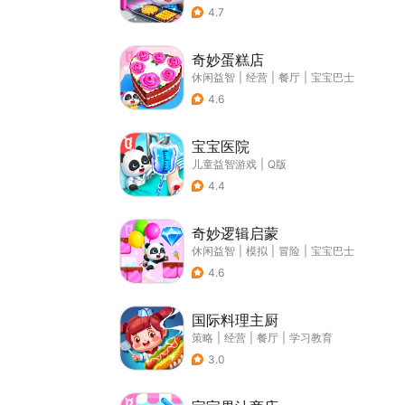
4.7
奇妙蛋糕店
休闲益智
|
经营
|
餐厅
|
宝宝巴士
4.6
宝宝医院
儿童益智游戏
|
Q版
4.4
奇妙逻辑启蒙
休闲益智
|
模拟
|
冒险
|
宝宝巴士
4.6
国际料理主厨
策略
|
经营
|
餐厅
|
学习教育
3.0