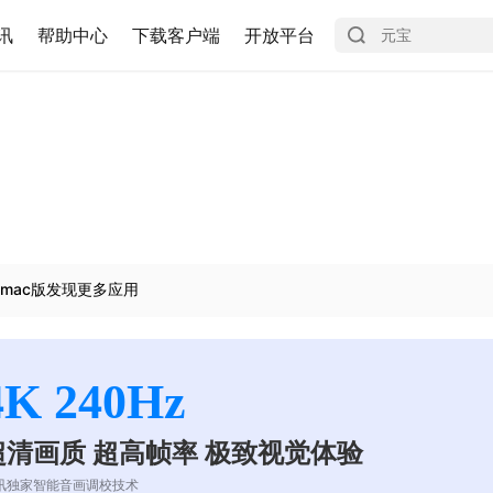
讯
帮助中心
下载客户端
开放平台
mac版发现更多应用
4K 240Hz
超清画质 超高帧率 极致视觉体验
讯独家智能音画调校技术