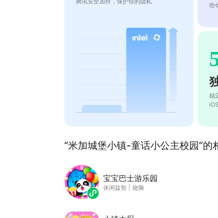
腾讯安全加持，保护你的隐私
给
稳
i
“米加城堡小镇-童话小公主校园”的相
宝宝巴士游乐园
休闲益智
|
烧脑