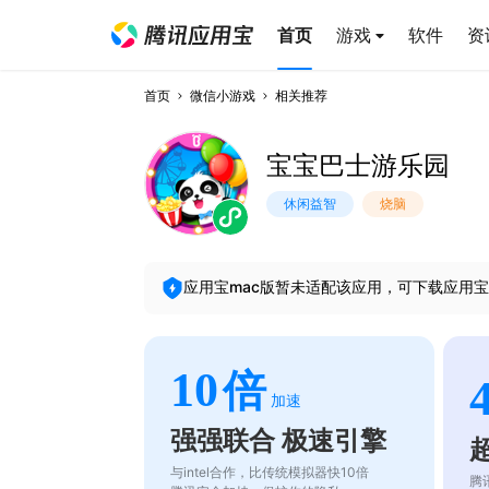
首页
游戏
软件
资
首页
微信小游戏
相关推荐
宝宝巴士游乐园
休闲益智
烧脑
应用宝mac版暂未适配该应用，可下载应用宝
10
倍
加速
强强联合 极速引擎
与intel合作，比传统模拟器快10倍
腾