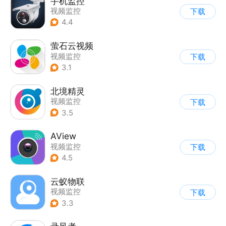
手机监控
视频监控
下载
4.4
萤石云视频
视频监控
下载
3.1
北境精灵
视频监控
下载
3.5
AView
视频监控
下载
4.5
云蚁物联
视频监控
下载
3.3