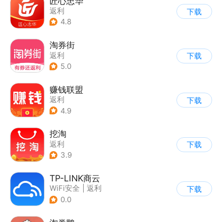
匠心忠华
返利
下载
4.8
淘券街
返利
下载
5.0
赚钱联盟
返利
下载
4.9
挖淘
返利
下载
3.9
TP-LINK商云
WiFi安全
|
返利
下载
0.0