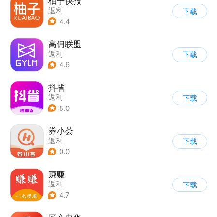
柚子快报
返利
下载
4.4
高佣联盟
返利
下载
4.6
抖省
返利
下载
5.0
券小荟
返利
下载
0.0
赚赚
返利
下载
4.7