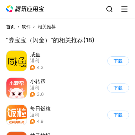
首页
软件
相关推荐
“券宝宝（闪金）”的相关推荐(18)
咸鱼
返利
下载
4.3
小转帮
返利
下载
3.0
每日饭粒
返利
下载
4.9