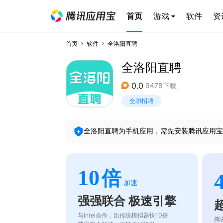
首页
游戏
软件
资
首页
软件
全洛阳直聘
全洛阳直聘
0.0
9478下载
全职招聘
全洛阳直聘
为手机应用，需先安装腾讯应用宝
10
倍
加速
强强联合 极速引擎
与intel合作，比传统模拟器快10倍
腾