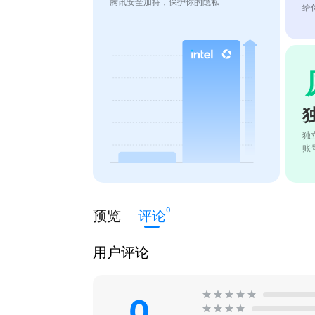
腾讯安全加持，保护你的隐私
给
独
账
0
预览
评论
用户评论
0