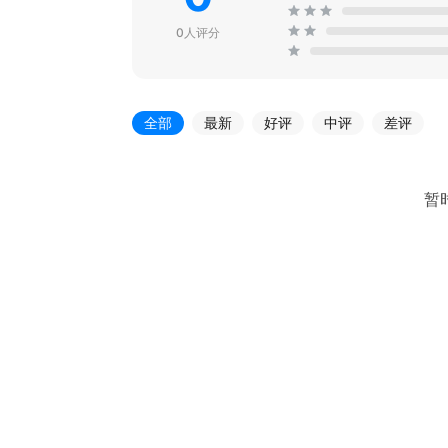
0人评分
全部
最新
好评
中评
差评