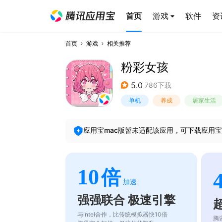
首页
游戏
软件
资
首页
游戏
相关推荐
粉彩女孩
5.0
786下载
单机
养成
居家生活
应用宝mac版暂未适配该应用，可下载应用宝
10
倍
加速
强强联合 极速引擎
与intel合作，比传统模拟器快10倍
腾