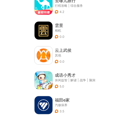
去哪儿旅行
行程攻略
|
综合服务
4.2
雲景
相机
0.0
云上武侯
其他
0.0
成语小秀才
休闲益智
|
解谜
|
战争
|
脑洞
5.0
福田e家
汽修保养
3.5