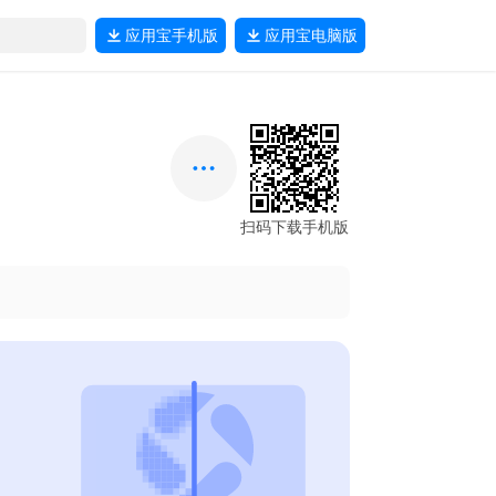
应用宝
手机版
应用宝
电脑版
扫码下载手机版