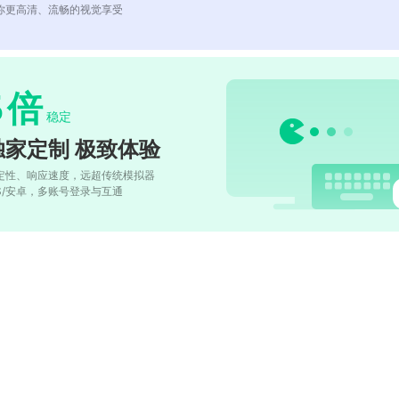
你更高清、流畅的视觉享受
5
倍
稳定
独家定制 极致体验
定性、响应速度，远超传统模拟器
OS/安卓，多账号登录与互通