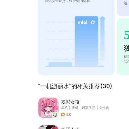
腾讯安全加持，保护你的隐私
给
稳
i
“一机游丽水”的相关推荐(30)
粉彩女孩
单机
|
养成
|
居家生活
|
女性向
5.0