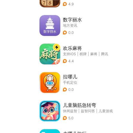
4.9
数字丽水
地方资讯
0.0
欢乐麻将
支持iOS
|
棋牌
|
麻将
|
腾讯
4.4
拉哪儿
手机定位
0.0
儿童脑筋急转弯
休闲益智
|
益智问答
|
儿童游戏
5.0