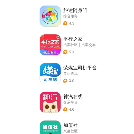
旅途随身听
综合服务
4.3
平行之家
汽车社区
|
汽车交易
5.0
荣煤宝司机平台
货运物流
0.0
神汽在线
交易平台
4.6
加值社
兴趣社区