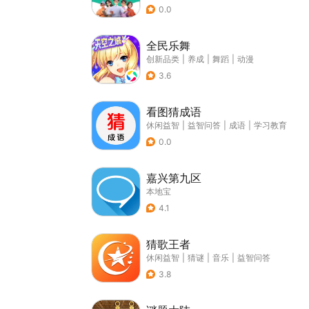
0.0
全民乐舞
创新品类
|
养成
|
舞蹈
|
动漫
3.6
看图猜成语
休闲益智
|
益智问答
|
成语
|
学习教育
0.0
嘉兴第九区
本地宝
4.1
猜歌王者
休闲益智
|
猜谜
|
音乐
|
益智问答
3.8