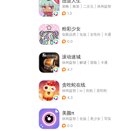
扭蛋人生
策略
|
换装
|
二次元
|
休闲益智
1.3
粉彩少女
创新品类
|
化妆
|
女性向
|
卡通
0.0
滚动迷城
休闲益智
|
解谜
|
冒险
|
卡通
4.7
贪吃蛇在线
休闲益智
|
io
|
街机
|
贪吃蛇
4.3
美颜π
休闲益智
|
化妆
|
美少女
|
写实
0.0