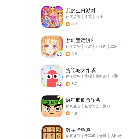
我的生日派对
休闲益智
|
换装
|
卡通
0.0
梦幻童话镇2
休闲益智
|
换装
|
女性向
|
二次元
3.8
贪吃蛇大作战
休闲益智
|
模拟
|
贪吃蛇
|
卡通
3.7
疯狂脑筋急转弯
休闲益智
|
益智问答
|
脑洞
4.9
数字华容道
休闲益智
|
华容道
|
烧脑
|
多比特