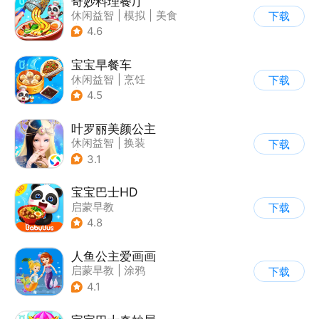
奇妙料理餐厅
休闲益智
|
模拟
|
美食
下载
|
宝宝巴士
4.6
宝宝早餐车
休闲益智
|
烹饪
下载
|
宝宝巴士
|
儿童游戏
4.5
叶罗丽美颜公主
休闲益智
|
换装
下载
|
动漫改编
3.1
|
精灵梦叶罗丽
宝宝巴士HD
启蒙早教
下载
|
儿童益智游戏
4.8
人鱼公主爱画画
启蒙早教
|
涂鸦
下载
4.1