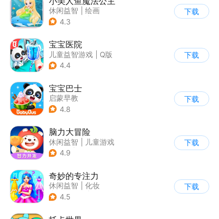
小美人鱼魔法公主
休闲益智
|
绘画
下载
|
儿童游戏
|
填色
4.3
宝宝医院
儿童益智游戏
|
Q版
下载
4.4
宝宝巴士
启蒙早教
下载
|
儿童益智游戏
4.8
脑力大冒险
休闲益智
|
儿童游戏
下载
|
卡通
|
学习教育
4.9
奇妙的专注力
休闲益智
|
化妆
下载
|
宝宝巴士
|
儿童游戏
4.5