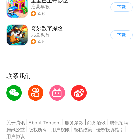
宝宝巴士奇妙屋
启蒙早教
下载
|
儿童益智游戏
4.6
|
数学数独
|
Q版
奇妙数字探险
儿童教育
下载
|
儿童益智游戏
4.5
|
兴趣学习
联系我们
|
|
|
|
|
关于腾讯
About Tencent
服务条款
商务洽谈
腾讯招聘
|
|
|
|
|
腾讯公益
版权所有
用户权限
隐私政策
侵权投诉指引
用户协议