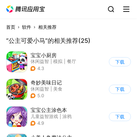
首页
软件
相关推荐
“公主可爱小马”的相关推荐(25)
宝宝小厨房
休闲益智
|
模拟
|
餐厅
下载
|
宝宝巴士
4.3
奇妙美味日记
休闲益智
|
美食
下载
|
宝宝巴士
|
学习教育
5.0
宝宝公主涂色本
儿童益智游戏
|
涂鸦
下载
4.9