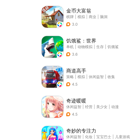
金币大富翁
棋牌
|
模拟
|
商业
|
脑洞
3.0
饥饿鲨：世界
单机
|
动物模拟
|
生存
|
饥饿鲨
3.6
商道高手
策略
|
模拟
|
休闲益智
|
收集
4.5
奇迹暖暖
休闲益智
|
经营
|
美少女
|
动漫
4.5
奇妙的专注力
休闲益智
|
化妆
|
宝宝巴士
|
儿童游戏