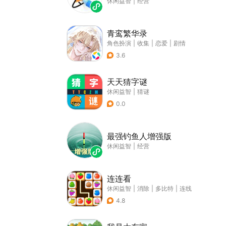
休闲益智
|
经营
青鸾繁华录
角色扮演
|
收集
|
恋爱
|
剧情
3.6
天天猜字谜
休闲益智
|
猜谜
0.0
最强钓鱼人增强版
休闲益智
|
经营
连连看
休闲益智
|
消除
|
多比特
|
连线
4.8