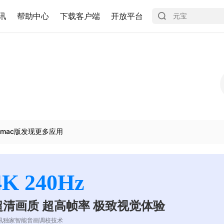
讯
帮助中心
下载客户端
开放平台
mac版发现更多应用
4K 240Hz
超清画质 超高帧率 极致视觉体验
讯独家智能音画调校技术