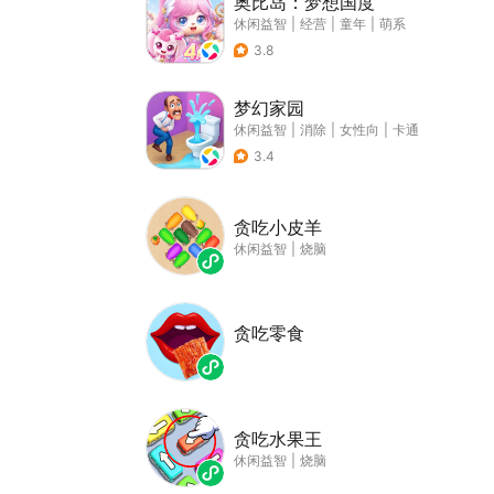
奥比岛：梦想国度
休闲益智
|
经营
|
童年
|
萌系
3.8
梦幻家园
休闲益智
|
消除
|
女性向
|
卡通
3.4
贪吃小皮羊
休闲益智
|
烧脑
贪吃零食
贪吃水果王
休闲益智
|
烧脑