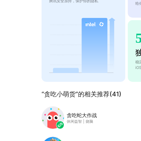
腾讯安全加持，保护你的隐私
给
稳
i
“贪吃小萌货”的相关推荐(41)
贪吃蛇大作战
休闲益智
|
烧脑