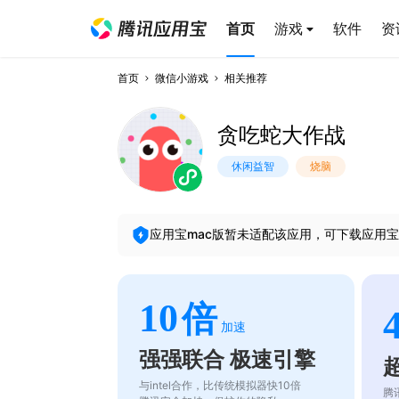
首页
游戏
软件
资
首页
微信小游戏
相关推荐
贪吃蛇大作战
休闲益智
烧脑
应用宝mac版暂未适配该应用，可下载应用宝
10
倍
加速
强强联合 极速引擎
与intel合作，比传统模拟器快10倍
腾