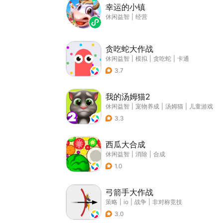
幸运的小镇
休闲益智
|
经营
贪吃蛇大作战
休闲益智
|
模拟
|
贪吃蛇
|
卡通
3.7
我的汤姆猫2
休闲益智
|
宠物养成
|
汤姆猫
|
儿童游戏
3.3
西瓜大合成
休闲益智
|
消除
|
合成
1.0
弓箭手大作战
策略
|
io
|
战争
|
非对称竞技
3.0