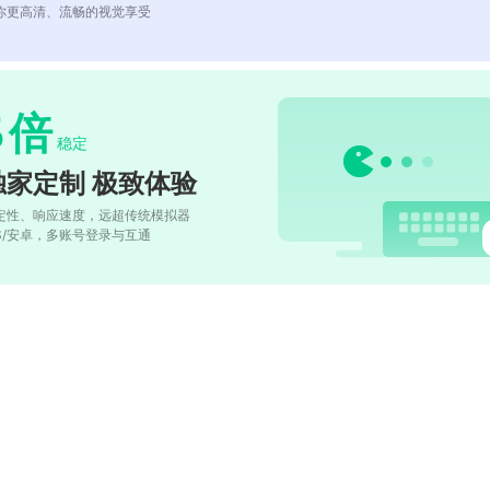
你更高清、流畅的视觉享受
5
倍
稳定
独家定制 极致体验
定性、响应速度，远超传统模拟器
OS/安卓，多账号登录与互通