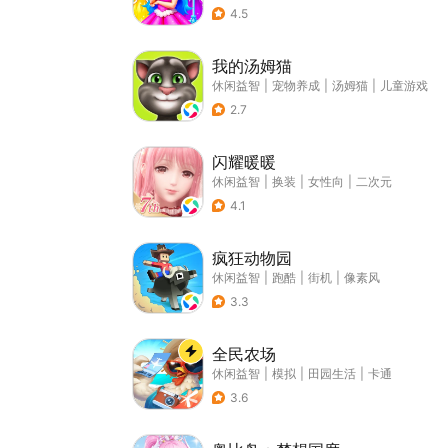
4.5
我的汤姆猫
休闲益智
|
宠物养成
|
汤姆猫
|
儿童游戏
2.7
闪耀暖暖
休闲益智
|
换装
|
女性向
|
二次元
4.1
疯狂动物园
休闲益智
|
跑酷
|
街机
|
像素风
3.3
全民农场
休闲益智
|
模拟
|
田园生活
|
卡通
3.6