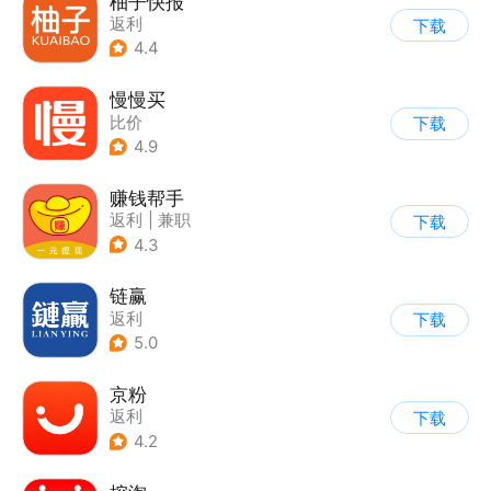
柚子快报
返利
下载
4.4
慢慢买
比价
下载
4.9
赚钱帮手
返利
|
兼职
下载
4.3
链赢
返利
下载
5.0
京粉
返利
下载
4.2