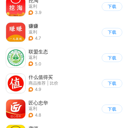
挖淘
返利
下载
3.9
赚赚
返利
下载
4.7
联盟生态
返利
下载
5.0
什么值得买
商品推荐
|
比价
下载
4.9
匠心忠华
返利
下载
4.8