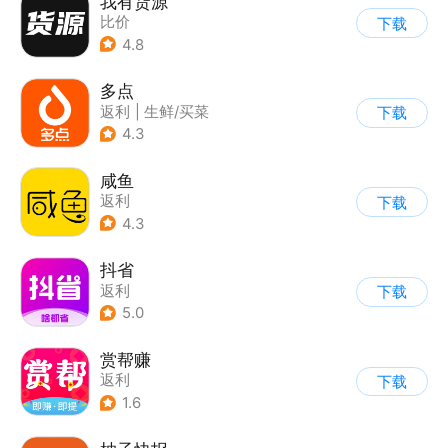
我有货源
比价
下载
4.8
多点
返利
|
生鲜/买菜
下载
|
超市/便利店
4.3
咸鱼
返利
下载
4.3
抖省
返利
下载
5.0
赏帮赚
返利
下载
1.6