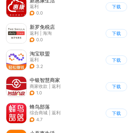
新惠康生活
返利
下载
0.0
新罗免税店
返利
|
海淘
下载
0.0
淘宝联盟
返利
下载
3.2
中银智慧商家
商家收款
|
返利
下载
1.0
蜂鸟部落
综合商城
|
返利
下载
4.7