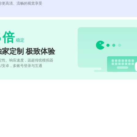
你更高清、流畅的视觉享受
5
倍
稳定
独家定制 极致体验
定性、响应速度，远超传统模拟器
OS/安卓，多账号登录与互通