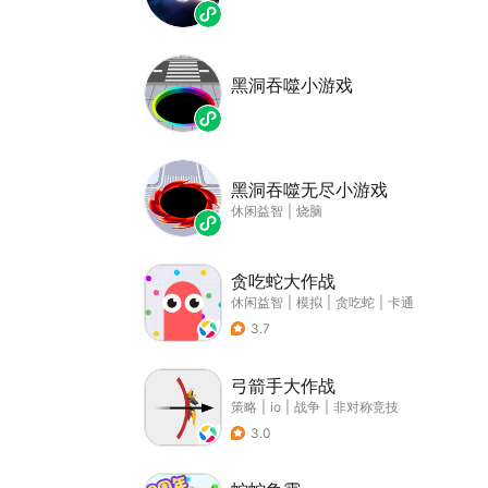
黑洞吞噬小游戏
黑洞吞噬无尽小游戏
休闲益智
|
烧脑
贪吃蛇大作战
休闲益智
|
模拟
|
贪吃蛇
|
卡通
3.7
弓箭手大作战
策略
|
io
|
战争
|
非对称竞技
3.0