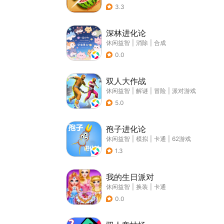
3.3
深林进化论
休闲益智
|
消除
|
合成
0.0
双人大作战
休闲益智
|
解谜
|
冒险
|
派对游戏
5.0
孢子进化论
休闲益智
|
模拟
|
卡通
|
62游戏
1.3
我的生日派对
休闲益智
|
换装
|
卡通
0.0