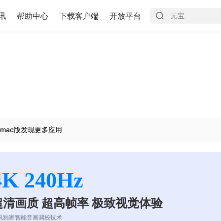
讯
帮助中心
下载客户端
开放平台
mac版发现更多应用
4K 240Hz
超清画质 超高帧率 极致视觉体验
讯独家智能音画调校技术