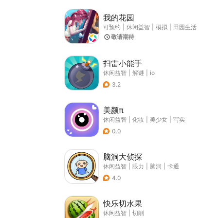
我的花园
可预约
|
休闲益智
|
模拟
|
田园生活
敬请期待
扫雷小能手
休闲益智
|
解谜
|
io
3.2
美颜π
休闲益智
|
化妆
|
美少女
|
写实
0.0
脑洞大侦探
休闲益智
|
眼力
|
脑洞
|
卡通
4.0
快乐切水果
休闲益智
|
切削