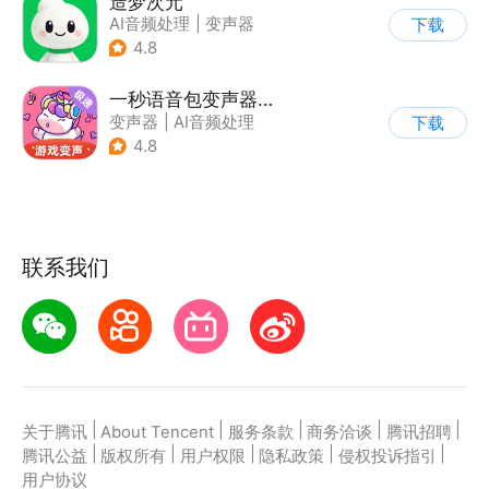
造梦次元
AI音频处理
|
变声器
下载
4.8
一秒语音包变声器极速版
变声器
|
AI音频处理
下载
4.8
联系我们
|
|
|
|
|
关于腾讯
About Tencent
服务条款
商务洽谈
腾讯招聘
|
|
|
|
|
腾讯公益
版权所有
用户权限
隐私政策
侵权投诉指引
用户协议