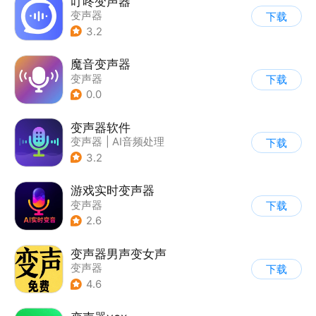
叮咚变声器
变声器
下载
3.2
魔音变声器
变声器
下载
0.0
变声器软件
变声器
|
AI音频处理
下载
3.2
游戏实时变声器
变声器
下载
2.6
变声器男声变女声
变声器
下载
4.6