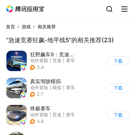
首页
游戏
相关推荐
“急速竞赛狂飙-地平线5”的相关推荐(23)
狂野飙车9：竞速传奇
动作冒险
|
竞速
|
赛车
下载
|
狂野飙车
3.4
真实驾驶模拟
动作冒险
|
模拟
|
赛车
下载
|
漂移
2.7
终极赛车
动作冒险
|
竞速
|
赛车
下载
3.6