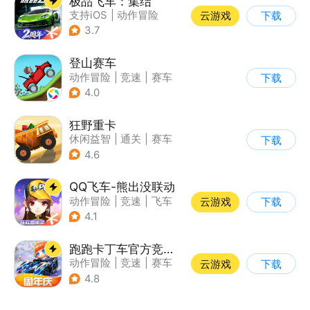
极品飞车：集结
支持iOS
|
动作冒险
云游戏
下载
|
竞速
|
赛车
3.7
登山赛车
动作冒险
|
竞速
|
赛车
下载
|
卡通
4.0
狂野重卡
休闲益智
|
通关
|
赛车
下载
4.6
QQ飞车-熊出没联动
动作冒险
|
竞速
|
飞车
云游戏
下载
|
漂移
4.1
跑跑卡丁车官方竞速版
动作冒险
|
竞速
|
赛车
云游戏
下载
|
跑跑卡丁车
4.8