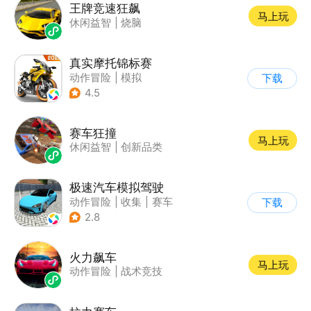
王牌竞速狂飙
马上玩
休闲益智
|
烧脑
真实摩托锦标赛
动作冒险
|
模拟
下载
|
摩托车
|
写实
4.5
赛车狂撞
马上玩
休闲益智
|
创新品类
极速汽车模拟驾驶
动作冒险
|
收集
|
赛车
下载
|
漂移
2.8
火力飙车
马上玩
动作冒险
|
战术竞技