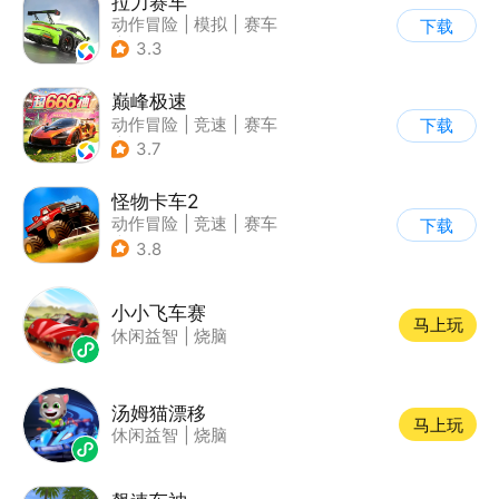
拉力赛车
动作冒险
|
模拟
|
赛车
下载
|
漂移
3.3
巅峰极速
动作冒险
|
竞速
|
赛车
下载
|
漂移
3.7
怪物卡车2
动作冒险
|
竞速
|
赛车
下载
|
卡通
3.8
小小飞车赛
马上玩
休闲益智
|
烧脑
汤姆猫漂移
马上玩
休闲益智
|
烧脑