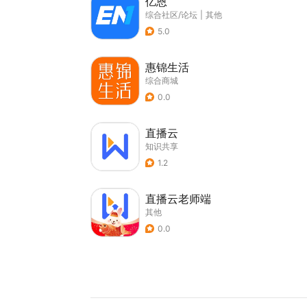
亿恩
综合社区/论坛
|
其他
5.0
惠锦生活
综合商城
0.0
直播云
知识共享
1.2
直播云老师端
其他
0.0