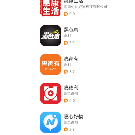
惠康生活
海南心动好物科技有限公司
0.0
黑色惠
返利
5.0
惠家有
返利
3.7
惠德利
综合商城
0.0
惠心好物
综合商城
2.3