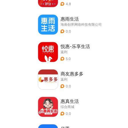
4.8
惠雨生活
海南创界网络科技有限公司
0.0
悦惠-乐享生活
返利
5.0
商友惠多多
返利
0.0
惠真生活
综合商城
0.0