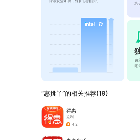
腾讯安全加持，保护你的隐私
给
独
账
“惠挑丫”的相关推荐(19)
得惠
返利
4.2