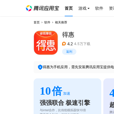
首页
游戏
软件
资
首页
软件
相关推荐
得惠
4.2
4.5万下载
返利
得惠
为手机应用，需先安装腾讯应用宝提供电
10
倍
加速
强强联合 极速引擎
与intel合作，比传统模拟器快10倍
腾