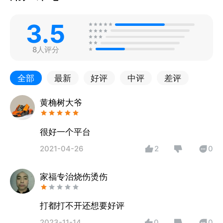
3.5
8人评分
全部
最新
好评
中评
差评
黄桷树大爷
很好一个平台
2021-04-26
2
0
家福专治烧伤烫伤
打都打不开还想要好评
2023-11-14
0
0