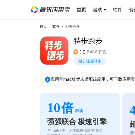
首页
游戏
软件
资
首页
软件
相关推荐
特步跑步
1.0
8488下载
跑步/走路计步
应用宝mac版暂未适配该应用，可下载应用宝
10
倍
加速
强强联合 极速引擎
与intel合作，比传统模拟器快10倍
腾