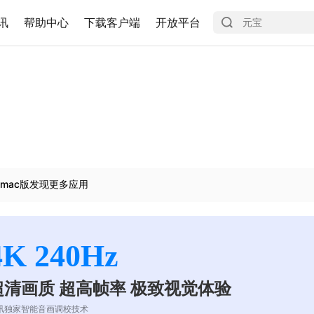
讯
帮助中心
下载客户端
开放平台
mac版发现更多应用
4K 240Hz
超清画质 超高帧率 极致视觉体验
讯独家智能音画调校技术