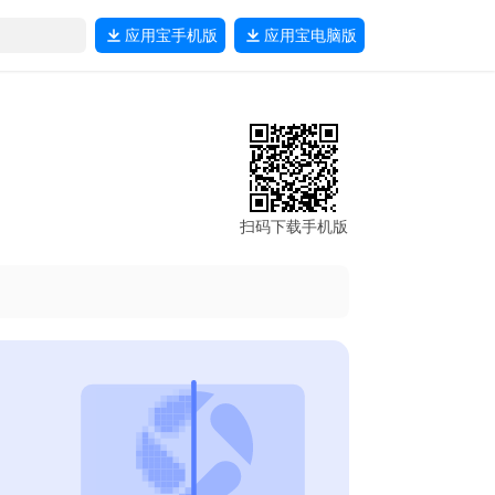
应用宝
手机版
应用宝
电脑版
扫码下载手机版