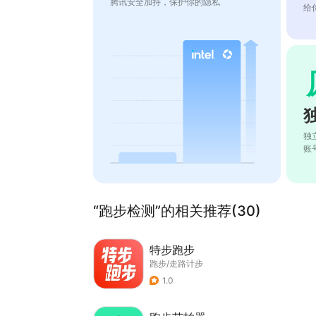
腾讯安全加持，保护你的隐私
给
独
账
“跑步检测”的相关推荐(30)
特步跑步
跑步/走路计步
1.0