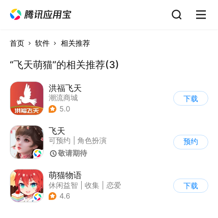
首页
软件
相关推荐
“飞天萌猫”的相关推荐(3)
洪福飞天
潮流商城
下载
5.0
飞天
可预约
|
角色扮演
预约
|
MMORPG
|
神话
敬请期待
萌猫物语
休闲益智
|
收集
|
恋爱
下载
|
女性向
4.6