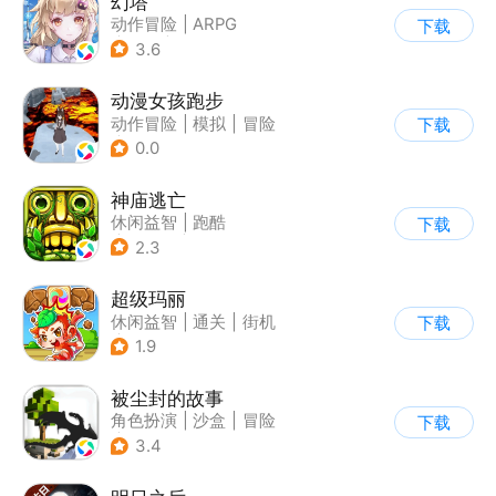
幻塔
动作冒险
|
ARPG
下载
|
奇幻
|
开放世界
3.6
动漫女孩跑步
动作冒险
|
模拟
|
冒险
下载
|
二次元
0.0
神庙逃亡
休闲益智
|
跑酷
下载
|
欧美风
|
创梦天地
2.3
超级玛丽
休闲益智
|
通关
|
街机
下载
|
儿童游戏
1.9
被尘封的故事
角色扮演
|
沙盒
|
冒险
下载
|
开放世界
3.4