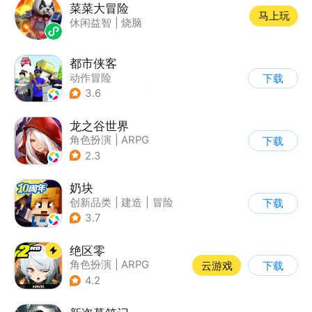
菜菜大冒险
马上玩
休闲益智
|
烧脑
都市侠客
动作冒险
下载
|
第一人称射击
|
冒险
3.6
|
开放世界
龙之谷世界
角色扮演
|
ARPG
下载
|
奇幻
|
开放世界
2.3
奶块
创新品类
|
建造
|
冒险
下载
|
开放世界
3.7
绝区零
角色扮演
|
ARPG
云游戏
下载
|
冒险
|
美少女
4.2