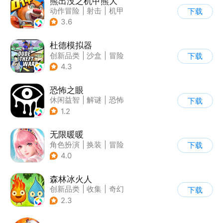
熊出没之机甲熊大
动作冒险
|
射击
|
机甲
下载
|
熊出没
3.6
杜德模拟器
创新品类
|
沙盒
|
冒险
下载
|
写实
4.3
恐怖之眼
休闲益智
|
解谜
|
恐怖
下载
|
单机
1.2
无限暖暖
角色扮演
|
换装
|
冒险
下载
|
开放世界
4.0
森林冰火人
创新品类
|
收集
|
奇幻
下载
|
儿童游戏
2.3