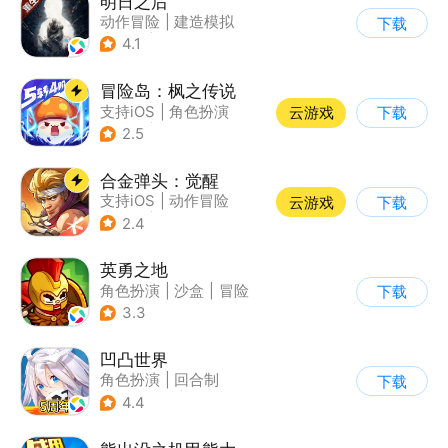
明日之后
动作冒险
|
建造模拟
下载
|
丧尸
|
明日之后
4.1
冒险岛：枫之传说
支持iOS
|
角色扮演
云游戏
下载
|
放置
|
冒险
2.5
合金弹头：觉醒
支持iOS
|
动作冒险
云游戏
下载
|
射击
|
街机
2.4
英勇之地
角色扮演
|
沙盒
|
冒险
下载
|
steam游戏
3.3
凹凸世界
角色扮演
|
回合制
下载
|
动漫改编
|
凹凸世界
4.4