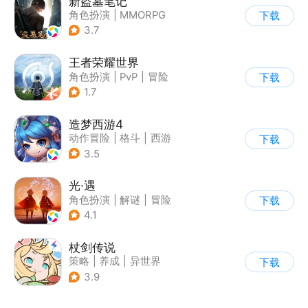
新盗墓笔记
角色扮演
|
MMORPG
下载
|
冒险
|
盗墓笔记
3.7
王者荣耀世界
角色扮演
|
PvP
|
冒险
下载
|
开放世界
1.7
造梦西游4
动作冒险
|
格斗
|
西游
下载
|
横版过关
3.5
光·遇
角色扮演
|
解谜
|
冒险
下载
|
开放世界
4.1
杖剑传说
策略
|
养成
|
异世界
下载
|
二次元
3.9